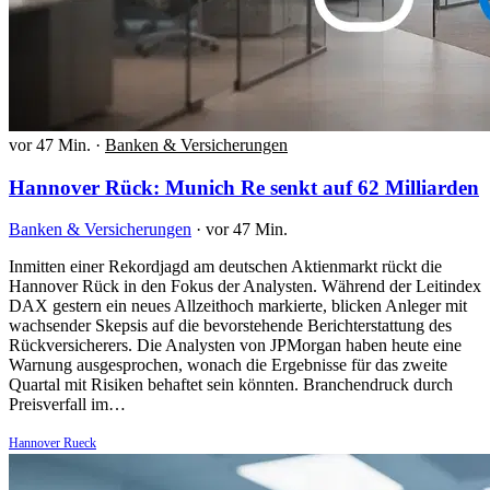
vor 47 Min.
·
Banken & Versicherungen
Hannover Rück: Munich Re senkt auf 62 Milliarden
Banken & Versicherungen
·
vor 47 Min.
Inmitten einer Rekordjagd am deutschen Aktienmarkt rückt die
Hannover Rück in den Fokus der Analysten. Während der Leitindex
DAX gestern ein neues Allzeithoch markierte, blicken Anleger mit
wachsender Skepsis auf die bevorstehende Berichterstattung des
Rückversicherers. Die Analysten von JPMorgan haben heute eine
Warnung ausgesprochen, wonach die Ergebnisse für das zweite
Quartal mit Risiken behaftet sein könnten. Branchendruck durch
Preisverfall im…
Hannover Rueck