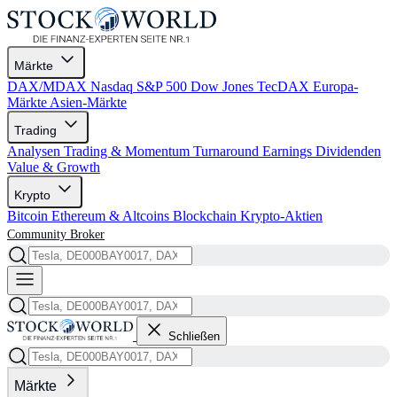
Märkte
DAX/MDAX
Nasdaq
S&P 500
Dow Jones
TecDAX
Europa-
Märkte
Asien-Märkte
Trading
Analysen
Trading & Momentum
Turnaround
Earnings
Dividenden
Value & Growth
Krypto
Bitcoin
Ethereum & Altcoins
Blockchain
Krypto-Aktien
Community
Broker
Schließen
Märkte