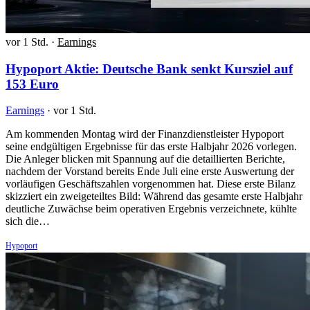
vor 1 Std.
·
Earnings
Hypoport Aktie: Deutsche Bank senkt Kursziel auf
153 Euro
Earnings
·
vor 1 Std.
Am kommenden Montag wird der Finanzdienstleister Hypoport
seine endgültigen Ergebnisse für das erste Halbjahr 2026 vorlegen.
Die Anleger blicken mit Spannung auf die detaillierten Berichte,
nachdem der Vorstand bereits Ende Juli eine erste Auswertung der
vorläufigen Geschäftszahlen vorgenommen hat. Diese erste Bilanz
skizziert ein zweigeteiltes Bild: Während das gesamte erste Halbjahr
deutliche Zuwächse beim operativen Ergebnis verzeichnete, kühlte
sich die…
Hypoport