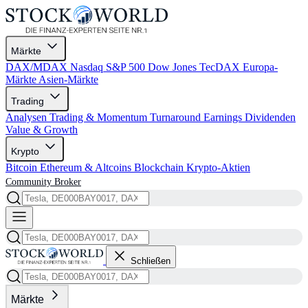
Märkte
DAX/MDAX
Nasdaq
S&P 500
Dow Jones
TecDAX
Europa-
Märkte
Asien-Märkte
Trading
Analysen
Trading & Momentum
Turnaround
Earnings
Dividenden
Value & Growth
Krypto
Bitcoin
Ethereum & Altcoins
Blockchain
Krypto-Aktien
Community
Broker
Schließen
Märkte