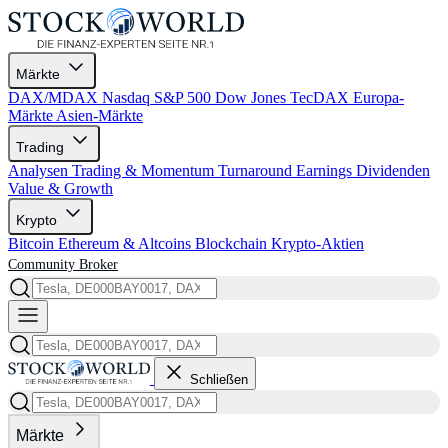
Märkte
DAX/MDAX
Nasdaq
S&P 500
Dow Jones
TecDAX
Europa-
Märkte
Asien-Märkte
Trading
Analysen
Trading & Momentum
Turnaround
Earnings
Dividenden
Value & Growth
Krypto
Bitcoin
Ethereum & Altcoins
Blockchain
Krypto-Aktien
Community
Broker
Schließen
Märkte