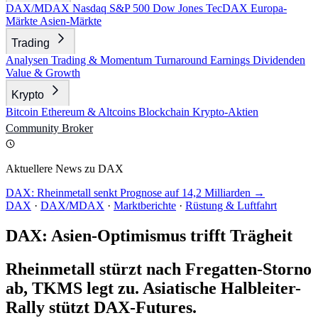
DAX/MDAX
Nasdaq
S&P 500
Dow Jones
TecDAX
Europa-
Märkte
Asien-Märkte
Trading
Analysen
Trading & Momentum
Turnaround
Earnings
Dividenden
Value & Growth
Krypto
Bitcoin
Ethereum & Altcoins
Blockchain
Krypto-Aktien
Community
Broker
Aktuellere News zu DAX
DAX: Rheinmetall senkt Prognose auf 14,2 Milliarden →
DAX
·
DAX/MDAX
·
Marktberichte
·
Rüstung & Luftfahrt
DAX: Asien-Optimismus trifft Trägheit
Rheinmetall stürzt nach Fregatten-Storno
ab, TKMS legt zu. Asiatische Halbleiter-
Rally stützt DAX-Futures.