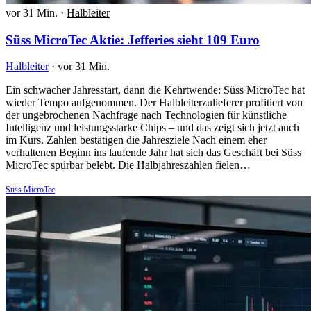
vor 31 Min.
·
Halbleiter
Süss MicroTec Aktie: Jefferies sieht 109 Euro
Halbleiter
·
vor 31 Min.
Ein schwacher Jahresstart, dann die Kehrtwende: Süss MicroTec hat
wieder Tempo aufgenommen. Der Halbleiterzulieferer profitiert von
der ungebrochenen Nachfrage nach Technologien für künstliche
Intelligenz und leistungsstarke Chips – und das zeigt sich jetzt auch
im Kurs. Zahlen bestätigen die Jahresziele Nach einem eher
verhaltenen Beginn ins laufende Jahr hat sich das Geschäft bei Süss
MicroTec spürbar belebt. Die Halbjahreszahlen fielen…
Süss MicroTec