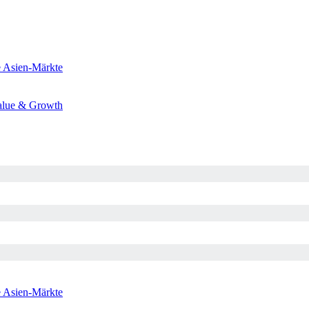
e
Asien-Märkte
alue & Growth
e
Asien-Märkte