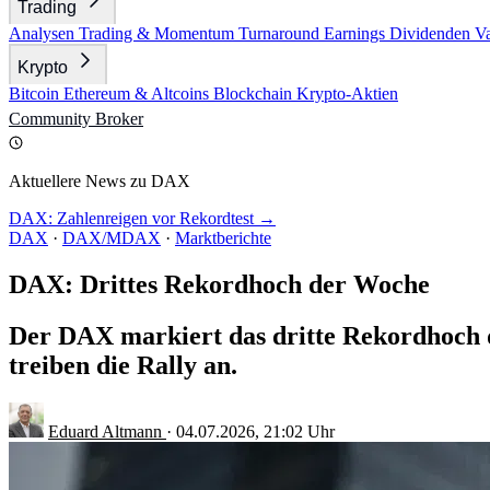
Trading
Analysen
Trading & Momentum
Turnaround
Earnings
Dividenden
V
Krypto
Bitcoin
Ethereum & Altcoins
Blockchain
Krypto-Aktien
Community
Broker
Aktuellere News zu DAX
DAX: Zahlenreigen vor Rekordtest →
DAX
·
DAX/MDAX
·
Marktberichte
DAX: Drittes Rekordhoch der Woche
Der DAX markiert das dritte Rekordhoch d
treiben die Rally an.
Eduard Altmann
·
04.07.2026, 21:02 Uhr