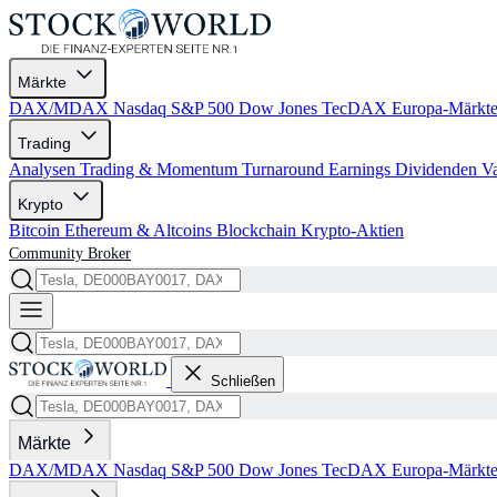
Märkte
DAX/MDAX
Nasdaq
S&P 500
Dow Jones
TecDAX
Europa-Märkt
Trading
Analysen
Trading & Momentum
Turnaround
Earnings
Dividenden
V
Krypto
Bitcoin
Ethereum & Altcoins
Blockchain
Krypto-Aktien
Community
Broker
Schließen
Märkte
DAX/MDAX
Nasdaq
S&P 500
Dow Jones
TecDAX
Europa-Märkt