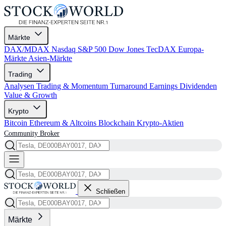
Märkte
DAX/MDAX
Nasdaq
S&P 500
Dow Jones
TecDAX
Europa-
Märkte
Asien-Märkte
Trading
Analysen
Trading & Momentum
Turnaround
Earnings
Dividenden
Value & Growth
Krypto
Bitcoin
Ethereum & Altcoins
Blockchain
Krypto-Aktien
Community
Broker
Schließen
Märkte