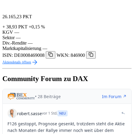
26.165,23
PKT
+ 38,93 PKT
+0,15 %
KGV
—
Sektor
—
Div.-Rendite
—
Marktkapitalisierung
—
ISIN: DE0008469008
WKN: 846900
Aktiendetails öffnen
Community Forum zu DAX