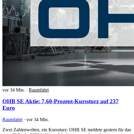
vor 34 Min.
·
Raumfahrt
OHB SE Aktie: 7,60-Prozent-Kurssturz auf 237
Euro
Raumfahrt
·
vor 34 Min.
Zwei Zahlenwelten, ein Kurssturz: OHB SE meldete gestern für das