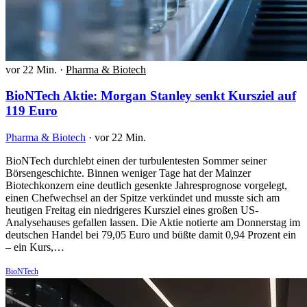
vor 22 Min.
·
Pharma & Biotech
BioNTech Aktie: Morgan Stanley senkt Kursziel auf
119 Euro
Pharma & Biotech
·
vor 22 Min.
BioNTech durchlebt einen der turbulentesten Sommer seiner
Börsengeschichte. Binnen weniger Tage hat der Mainzer
Biotechkonzern eine deutlich gesenkte Jahresprognose vorgelegt,
einen Chefwechsel an der Spitze verkündet und musste sich am
heutigen Freitag ein niedrigeres Kursziel eines großen US-
Analysehauses gefallen lassen. Die Aktie notierte am Donnerstag im
deutschen Handel bei 79,05 Euro und büßte damit 0,94 Prozent ein
– ein Kurs,…
BioNTech