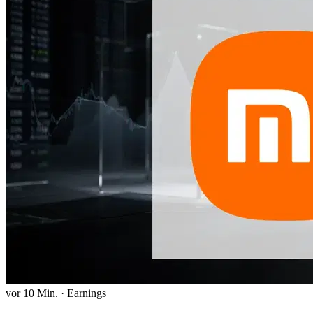
vor 10 Min.
·
Earnings