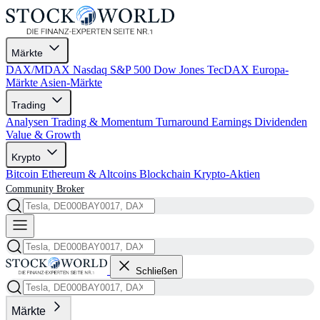
Märkte
DAX/MDAX
Nasdaq
S&P 500
Dow Jones
TecDAX
Europa-
Märkte
Asien-Märkte
Trading
Analysen
Trading & Momentum
Turnaround
Earnings
Dividenden
Value & Growth
Krypto
Bitcoin
Ethereum & Altcoins
Blockchain
Krypto-Aktien
Community
Broker
Schließen
Märkte