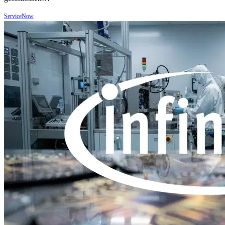
ServiceNow