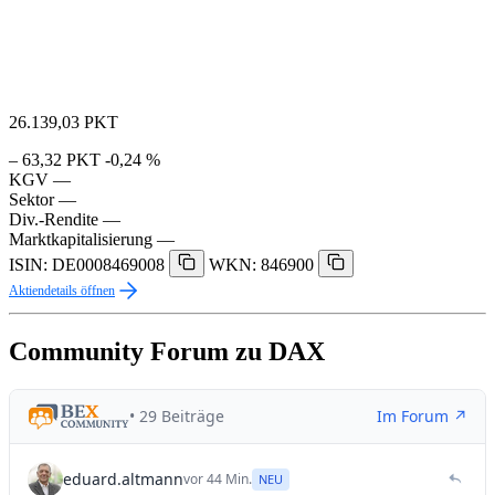
26.139,03
PKT
– 63,32 PKT
-0,24 %
KGV
—
Sektor
—
Div.-Rendite
—
Marktkapitalisierung
—
ISIN: DE0008469008
WKN: 846900
Aktiendetails öffnen
Community Forum zu DAX