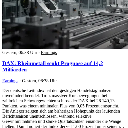
Gestern, 06:38 Uhr
·
Earnings
DAX: Rheinmetall senkt Prognose auf 14,2
Milliarden
Earnings
·
Gestern, 06:38 Uhr
Der deutsche Leitindex hat den gestrigen Handelstag nahezu
unverändert beendet. Trotz massiver Kursbewegungen bei
zahlreichen Schwergewichten schloss der DAX bei 26.140,13
Punkten, was einem minimalen Plus von 0,05 Prozent entspricht.
Die Anleger zeigten sich am bisherigen Höhepunkt der laufenden
Berichtssaison unentschlossen, während selektive
Gewinnmitnahmen und starke Quartalszahlen einander die Waage
hielten. Damit notiert der Index derzeit 1,00 Prozent unter seinem…