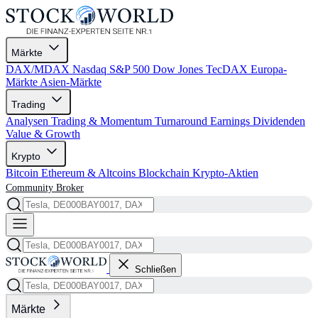
Märkte
DAX/MDAX
Nasdaq
S&P 500
Dow Jones
TecDAX
Europa-
Märkte
Asien-Märkte
Trading
Analysen
Trading & Momentum
Turnaround
Earnings
Dividenden
Value & Growth
Krypto
Bitcoin
Ethereum & Altcoins
Blockchain
Krypto-Aktien
Community
Broker
Schließen
Märkte