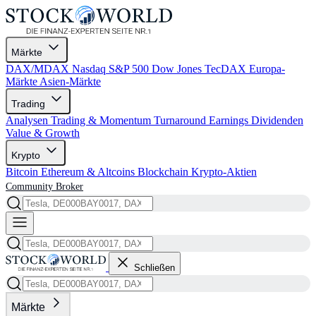
Märkte
DAX/MDAX
Nasdaq
S&P 500
Dow Jones
TecDAX
Europa-
Märkte
Asien-Märkte
Trading
Analysen
Trading & Momentum
Turnaround
Earnings
Dividenden
Value & Growth
Krypto
Bitcoin
Ethereum & Altcoins
Blockchain
Krypto-Aktien
Community
Broker
Schließen
Märkte