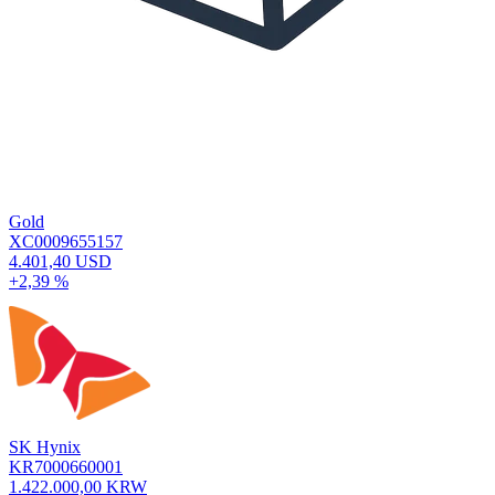
Gold
XC0009655157
4.401,40 USD
+2,39 %
SK Hynix
KR7000660001
1.422.000,00 KRW