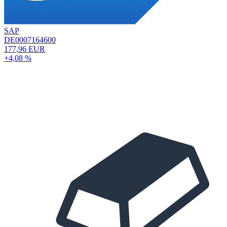
SAP
DE0007164600
177,96 EUR
+4,08 %