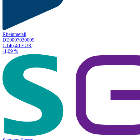
Rheinmetall
DE0007030009
1.146,40 EUR
-1,09 %
Siemens Energy