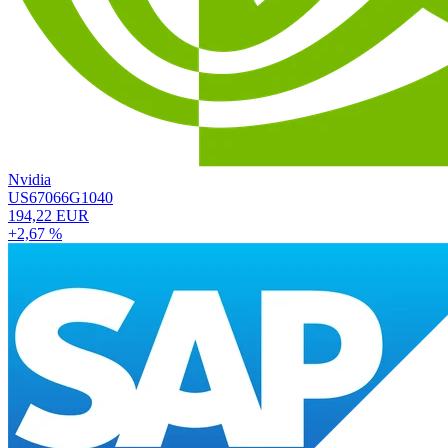
Nvidia
US67066G1040
194,22 EUR
+2,67 %