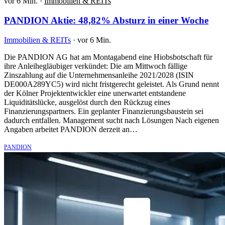
vor 6 Min.
·
Immobilien & REITs
PANDION Aktie: 48,82% Absturz in einer Woche
Immobilien & REITs
·
vor 6 Min.
Die PANDION AG hat am Montagabend eine Hiobsbotschaft für
ihre Anleihegläubiger verkündet: Die am Mittwoch fällige
Zinszahlung auf die Unternehmensanleihe 2021/2028 (ISIN
DE000A289YC5) wird nicht fristgerecht geleistet. Als Grund nennt
der Kölner Projektentwickler eine unerwartet entstandene
Liquiditätslücke, ausgelöst durch den Rückzug eines
Finanzierungspartners. Ein geplanter Finanzierungsbaustein sei
dadurch entfallen. Management sucht nach Lösungen Nach eigenen
Angaben arbeitet PANDION derzeit an…
PANDION