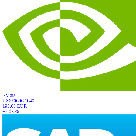
Nvidia
US67066G1040
193,68 EUR
+2,03 %