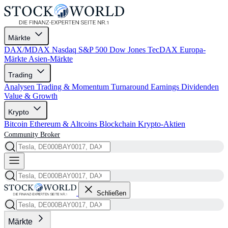
Märkte
DAX/MDAX
Nasdaq
S&P 500
Dow Jones
TecDAX
Europa-
Märkte
Asien-Märkte
Trading
Analysen
Trading & Momentum
Turnaround
Earnings
Dividenden
Value & Growth
Krypto
Bitcoin
Ethereum & Altcoins
Blockchain
Krypto-Aktien
Community
Broker
Schließen
Märkte