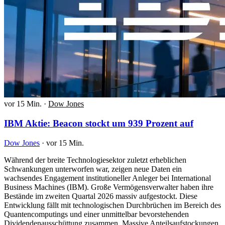
vor 15 Min.
·
Dow Jones
IBM Aktie: Beacon stockt um 939 Prozent auf
Dow Jones
·
vor 15 Min.
Während der breite Technologiesektor zuletzt erheblichen
Schwankungen unterworfen war, zeigen neue Daten ein
wachsendes Engagement institutioneller Anleger bei International
Business Machines (IBM). Große Vermögensverwalter haben ihre
Bestände im zweiten Quartal 2026 massiv aufgestockt. Diese
Entwicklung fällt mit technologischen Durchbrüchen im Bereich des
Quantencomputings und einer unmittelbar bevorstehenden
Dividendenausschüttung zusammen. Massive Anteilsaufstockungen