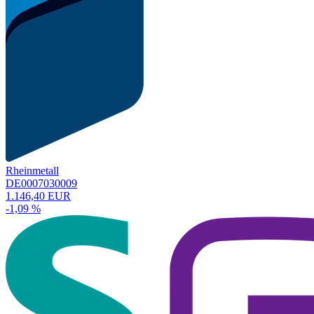
Rheinmetall
DE0007030009
1.146,40 EUR
-1,09 %