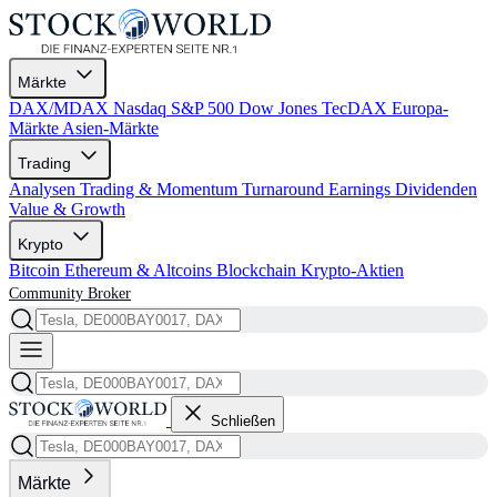
Märkte
DAX/MDAX
Nasdaq
S&P 500
Dow Jones
TecDAX
Europa-
Märkte
Asien-Märkte
Trading
Analysen
Trading & Momentum
Turnaround
Earnings
Dividenden
Value & Growth
Krypto
Bitcoin
Ethereum & Altcoins
Blockchain
Krypto-Aktien
Community
Broker
Schließen
Märkte