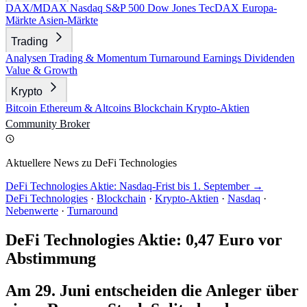
DAX/MDAX
Nasdaq
S&P 500
Dow Jones
TecDAX
Europa-
Märkte
Asien-Märkte
Trading
Analysen
Trading & Momentum
Turnaround
Earnings
Dividenden
Value & Growth
Krypto
Bitcoin
Ethereum & Altcoins
Blockchain
Krypto-Aktien
Community
Broker
Aktuellere News zu DeFi Technologies
DeFi Technologies Aktie: Nasdaq-Frist bis 1. September →
DeFi Technologies
·
Blockchain
·
Krypto-Aktien
·
Nasdaq
·
Nebenwerte
·
Turnaround
DeFi Technologies Aktie: 0,47 Euro vor
Abstimmung
Am 29. Juni entscheiden die Anleger über