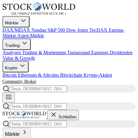
Märkte
DAX/MDAX
Nasdaq
S&P 500
Dow Jones
TecDAX
Europa-
Märkte
Asien-Märkte
Trading
Analysen
Trading & Momentum
Turnaround
Earnings
Dividenden
Value & Growth
Krypto
Bitcoin
Ethereum & Altcoins
Blockchain
Krypto-Aktien
Community
Broker
Schließen
Märkte