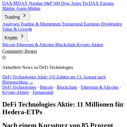
DAX/MDAX
Nasdaq
S&P 500
Dow Jones
TecDAX
Europa-
Märkte
Asien-Märkte
Trading
Analysen
Trading & Momentum
Turnaround
Earnings
Dividenden
Value & Growth
Krypto
Bitcoin
Ethereum & Altcoins
Blockchain
Krypto-Aktien
Community
Broker
Aktuellere News zu DeFi Technologies
DeFi Technologies Aktie: Q2-Zahlen am 13. August nach
Börsenschluss →
DeFi Technologies
·
Bitcoin
·
Blockchain
·
Ethereum & Altcoins
·
Krypto-Aktien
·
Turnaround
DeFi Technologies Aktie: 11 Millionen für
Hedera-ETPs
Nach einem Kurssturz von 85 Prozent