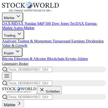
Märkte
DAX/MDAX
Nasdaq
S&P 500
Dow Jones
TecDAX
Europa-
Märkte
Asien-Märkte
Trading
Analysen
Trading & Momentum
Turnaround
Earnings
Dividenden
Value & Growth
Krypto
Bitcoin
Ethereum & Altcoins
Blockchain
Krypto-Aktien
Community
Broker
Schließen
Märkte