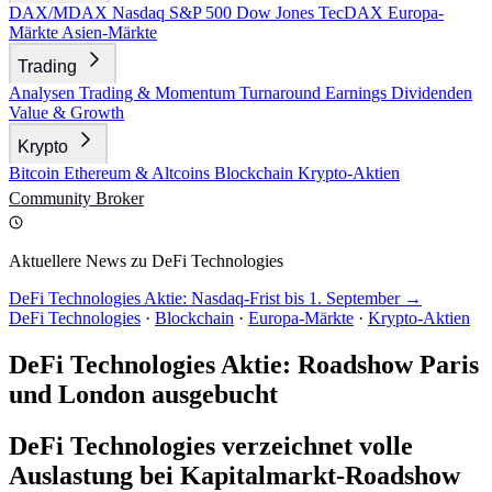
DAX/MDAX
Nasdaq
S&P 500
Dow Jones
TecDAX
Europa-
Märkte
Asien-Märkte
Trading
Analysen
Trading & Momentum
Turnaround
Earnings
Dividenden
Value & Growth
Krypto
Bitcoin
Ethereum & Altcoins
Blockchain
Krypto-Aktien
Community
Broker
Aktuellere News zu DeFi Technologies
DeFi Technologies Aktie: Nasdaq-Frist bis 1. September →
DeFi Technologies
·
Blockchain
·
Europa-Märkte
·
Krypto-Aktien
DeFi Technologies Aktie: Roadshow Paris
und London ausgebucht
DeFi Technologies verzeichnet volle
Auslastung bei Kapitalmarkt-Roadshow