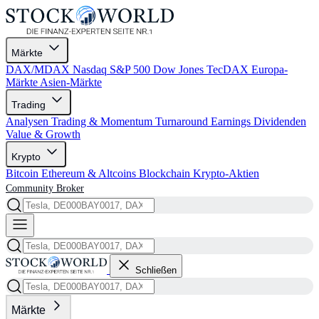
Märkte
DAX/MDAX
Nasdaq
S&P 500
Dow Jones
TecDAX
Europa-
Märkte
Asien-Märkte
Trading
Analysen
Trading & Momentum
Turnaround
Earnings
Dividenden
Value & Growth
Krypto
Bitcoin
Ethereum & Altcoins
Blockchain
Krypto-Aktien
Community
Broker
Schließen
Märkte