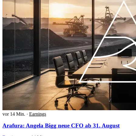
vor 14 Min.
·
Earnings
Arafura: Angela Bigg neue CFO ab 31. August