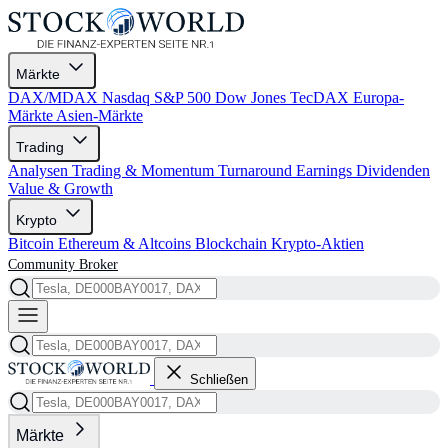
Märkte
DAX/MDAX
Nasdaq
S&P 500
Dow Jones
TecDAX
Europa-
Märkte
Asien-Märkte
Trading
Analysen
Trading & Momentum
Turnaround
Earnings
Dividenden
Value & Growth
Krypto
Bitcoin
Ethereum & Altcoins
Blockchain
Krypto-Aktien
Community
Broker
Schließen
Märkte