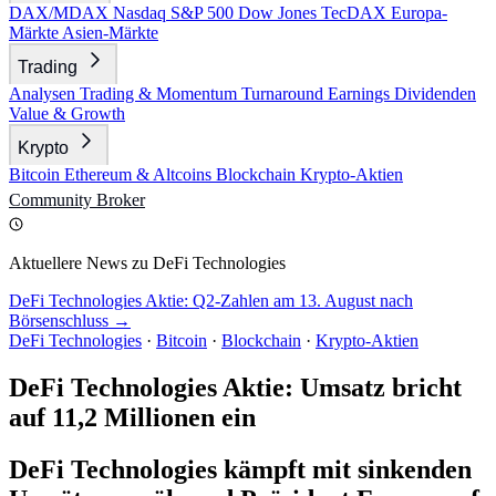
DAX/MDAX
Nasdaq
S&P 500
Dow Jones
TecDAX
Europa-
Märkte
Asien-Märkte
Trading
Analysen
Trading & Momentum
Turnaround
Earnings
Dividenden
Value & Growth
Krypto
Bitcoin
Ethereum & Altcoins
Blockchain
Krypto-Aktien
Community
Broker
Aktuellere News zu DeFi Technologies
DeFi Technologies Aktie: Q2-Zahlen am 13. August nach
Börsenschluss →
DeFi Technologies
·
Bitcoin
·
Blockchain
·
Krypto-Aktien
DeFi Technologies Aktie: Umsatz bricht
auf 11,2 Millionen ein
DeFi Technologies kämpft mit sinkenden