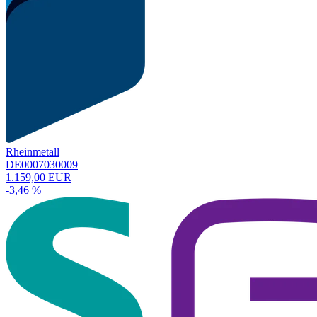
Rheinmetall
DE0007030009
1.159,00 EUR
-3,46 %