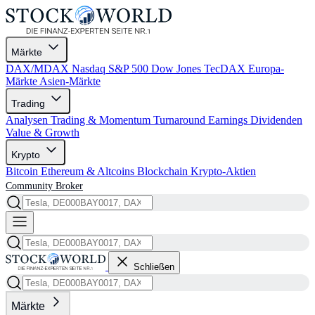
Märkte
DAX/MDAX
Nasdaq
S&P 500
Dow Jones
TecDAX
Europa-
Märkte
Asien-Märkte
Trading
Analysen
Trading & Momentum
Turnaround
Earnings
Dividenden
Value & Growth
Krypto
Bitcoin
Ethereum & Altcoins
Blockchain
Krypto-Aktien
Community
Broker
Schließen
Märkte