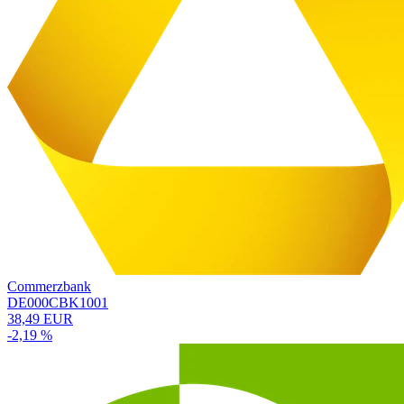
Commerzbank
DE000CBK1001
38,49 EUR
-2,19 %