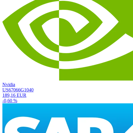
Nvidia
US67066G1040
189,16 EUR
-0,60 %