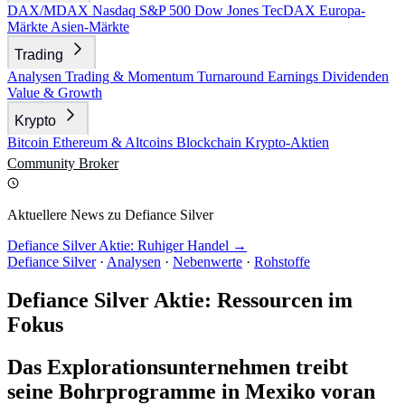
DAX/MDAX
Nasdaq
S&P 500
Dow Jones
TecDAX
Europa-
Märkte
Asien-Märkte
Trading
Analysen
Trading & Momentum
Turnaround
Earnings
Dividenden
Value & Growth
Krypto
Bitcoin
Ethereum & Altcoins
Blockchain
Krypto-Aktien
Community
Broker
Aktuellere News zu Defiance Silver
Defiance Silver Aktie: Ruhiger Handel →
Defiance Silver
·
Analysen
·
Nebenwerte
·
Rohstoffe
Defiance Silver Aktie: Ressourcen im
Fokus
Das Explorationsunternehmen treibt
seine Bohrprogramme in Mexiko voran