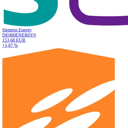
Siemens Energy
DE000ENER6Y0
153,68 EUR
+1,87 %