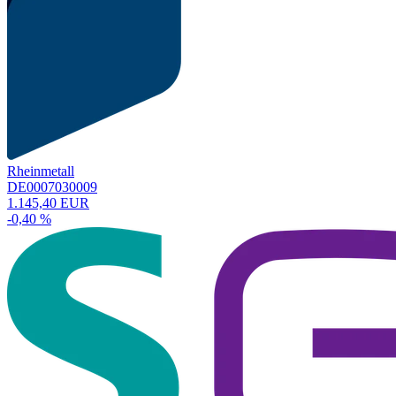
Rheinmetall
DE0007030009
1.145,40 EUR
-0,40 %