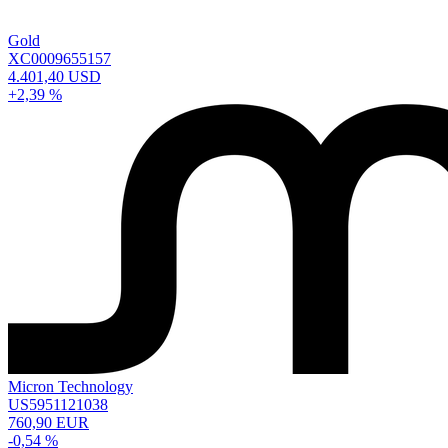
Gold
XC0009655157
4.401,40 USD
+2,39 %
Micron Technology
US5951121038
760,90 EUR
-0,54 %