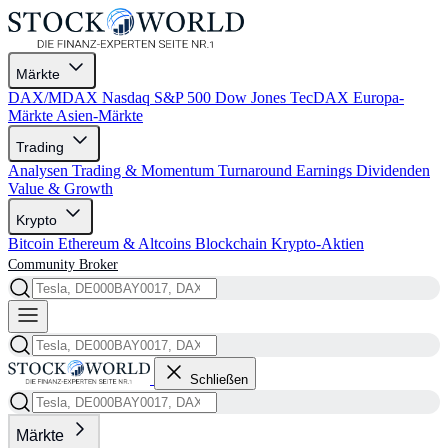
Märkte
DAX/MDAX
Nasdaq
S&P 500
Dow Jones
TecDAX
Europa-
Märkte
Asien-Märkte
Trading
Analysen
Trading & Momentum
Turnaround
Earnings
Dividenden
Value & Growth
Krypto
Bitcoin
Ethereum & Altcoins
Blockchain
Krypto-Aktien
Community
Broker
Schließen
Märkte