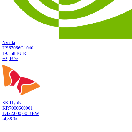
Nvidia
US67066G1040
193,68 EUR
+2,03 %
SK Hynix
KR7000660001
1.422.000,00 KRW
-4,88 %