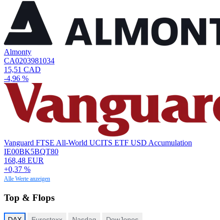
Almonty
CA0203981034
15,51 CAD
-4,96 %
Vanguard FTSE All-World UCITS ETF USD Accumulation
IE00BK5BQT80
168,48 EUR
+0,37 %
Alle Werte anzeigen
Top & Flops
DAX
Eurostoxx
Nasdaq
DowJones