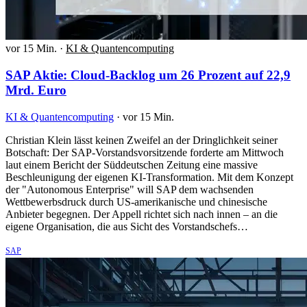
vor 15 Min.
·
KI & Quantencomputing
SAP Aktie: Cloud-Backlog um 26 Prozent auf 22,9
Mrd. Euro
KI & Quantencomputing
·
vor 15 Min.
Christian Klein lässt keinen Zweifel an der Dringlichkeit seiner
Botschaft: Der SAP-Vorstandsvorsitzende forderte am Mittwoch
laut einem Bericht der Süddeutschen Zeitung eine massive
Beschleunigung der eigenen KI-Transformation. Mit dem Konzept
der "Autonomous Enterprise" will SAP dem wachsenden
Wettbewerbsdruck durch US-amerikanische und chinesische
Anbieter begegnen. Der Appell richtet sich nach innen – an die
eigene Organisation, die aus Sicht des Vorstandschefs…
SAP