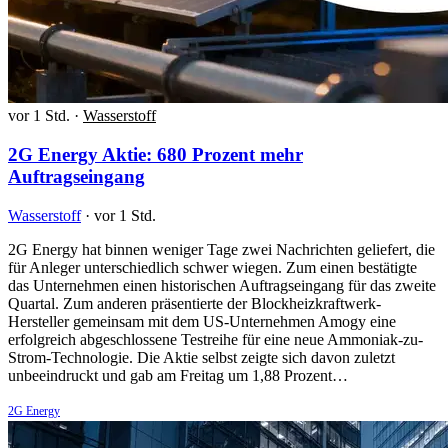
vor 1 Std.
·
Wasserstoff
2G Energy Aktie: 680 Prozent mehr
Auftragseingang
Wasserstoff
·
vor 1 Std.
2G Energy hat binnen weniger Tage zwei Nachrichten geliefert, die
für Anleger unterschiedlich schwer wiegen. Zum einen bestätigte
das Unternehmen einen historischen Auftragseingang für das zweite
Quartal. Zum anderen präsentierte der Blockheizkraftwerk-
Hersteller gemeinsam mit dem US-Unternehmen Amogy eine
erfolgreich abgeschlossene Testreihe für eine neue Ammoniak-zu-
Strom-Technologie. Die Aktie selbst zeigte sich davon zuletzt
unbeeindruckt und gab am Freitag um 1,88 Prozent…
2G Energy