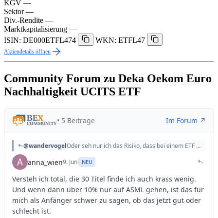
KGV
—
Sektor
—
Div.-Rendite
—
Marktkapitalisierung
—
ISIN: DE000ETFL474
WKN: ETFL47
Aktiendetails öffnen
Community Forum zu Deka Oekom Euro
Nachhaltigkeit UCITS ETF