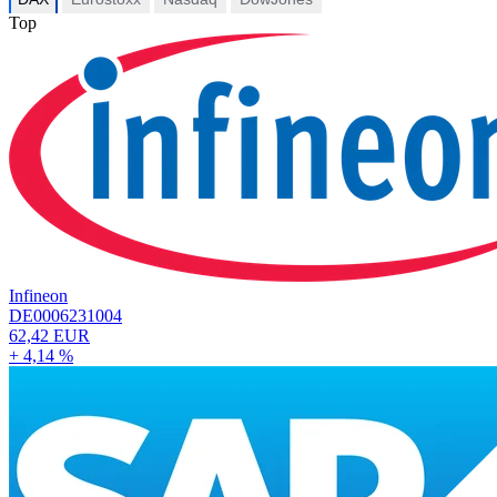
Top
Infineon
DE0006231004
62,42 EUR
+ 4,14 %