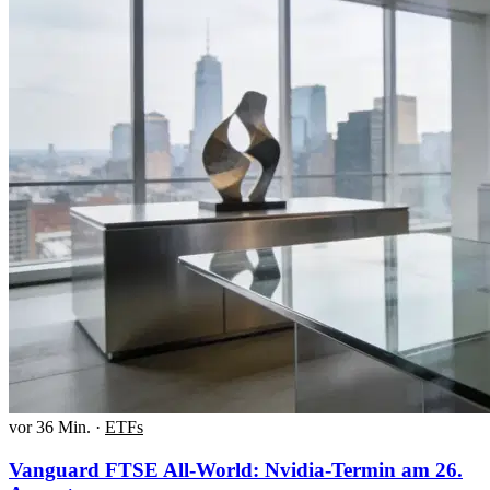
vor 36 Min.
·
ETFs
Vanguard FTSE All-World: Nvidia-Termin am 26.