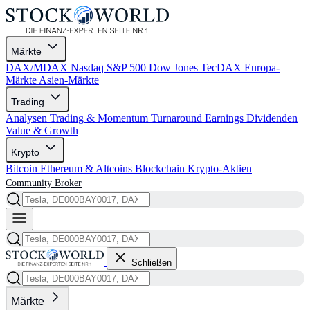
Märkte
DAX/MDAX
Nasdaq
S&P 500
Dow Jones
TecDAX
Europa-
Märkte
Asien-Märkte
Trading
Analysen
Trading & Momentum
Turnaround
Earnings
Dividenden
Value & Growth
Krypto
Bitcoin
Ethereum & Altcoins
Blockchain
Krypto-Aktien
Community
Broker
Schließen
Märkte