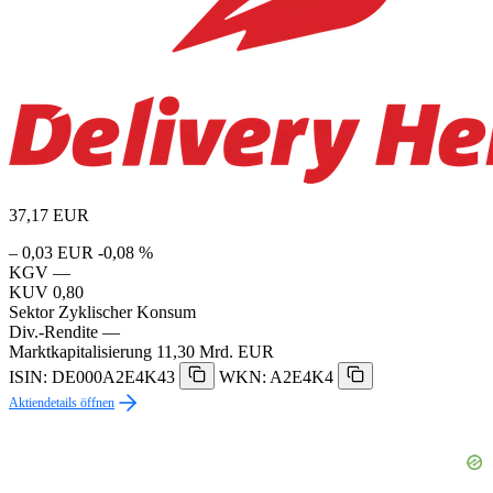
37,17
EUR
– 0,03 EUR
-0,08 %
KGV
—
KUV
0,80
Sektor
Zyklischer Konsum
Div.-Rendite
—
Marktkapitalisierung
11,30 Mrd. EUR
ISIN: DE000A2E4K43
WKN: A2E4K4
Aktiendetails öffnen