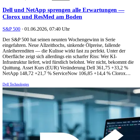
Dell und NetApp sprengen alle Erwartungen —
Clorox und ResMed am Boden
S&P 500
·
01.06.2026, 07:40 Uhr
Der S&P 500 hat seinen neunten Wochengewinn in Serie
eingefahren. Neue Allzeithochs, sinkende Ölpreise, fallende
Anleiherenditen — die Kulisse wirkt fast zu perfekt. Unter der
Oberfläche zeigt sich allerdings ein scharfer Riss: Wer KI-
Infrastruktur liefert, wird fürstlich belohnt. Wer nicht, bekommt die
Quittung. Asset Kurs (EUR) Veränderung Dell 361,75 +33,2 %
NetApp 148,72 +21,7 % ServiceNow 106,85 +14,4 % Clorox…
Dell Technologies