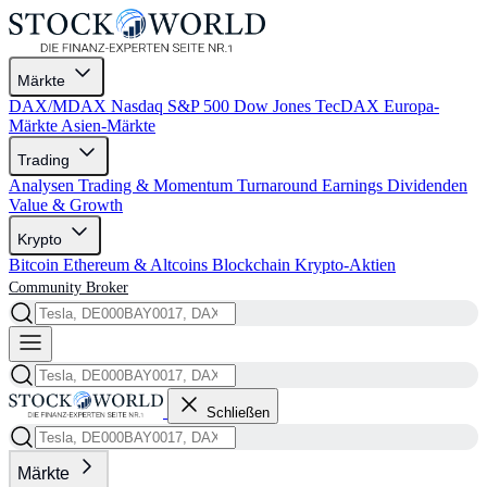
Märkte
DAX/MDAX
Nasdaq
S&P 500
Dow Jones
TecDAX
Europa-
Märkte
Asien-Märkte
Trading
Analysen
Trading & Momentum
Turnaround
Earnings
Dividenden
Value & Growth
Krypto
Bitcoin
Ethereum & Altcoins
Blockchain
Krypto-Aktien
Community
Broker
Schließen
Märkte