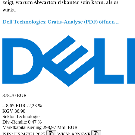
zeigt, warum Abwarten riskanter sein kann, als es
wirkt.
Dell Technologies: Gratis-Analyse (PDF) öffnen …
378,70
EUR
– 8,65 EUR
-2,23 %
KGV
36,90
Sektor
Technologie
Div.-Rendite
0,47 %
Marktkapitalisierung
298,97 Mrd. EUR
ISIN: US24703L2025
WKN: A2N6WP