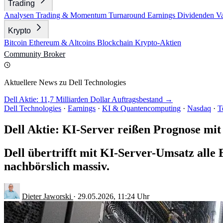
Trading
Analysen
Trading & Momentum
Turnaround
Earnings
Dividenden
V
Krypto
Bitcoin
Ethereum & Altcoins
Blockchain
Krypto-Aktien
Community
Broker
Aktuellere News zu Dell Technologies
Dell Aktie: 11,7 Milliarden Dollar Auftragsbestand →
Dell Technologies
·
Earnings
·
KI & Quantencomputing
·
Nasdaq
·
T
Dell Aktie: KI-Server reißen Prognose mit
Dell übertrifft mit KI-Server-Umsatz alle
nachbörslich massiv.
Dieter Jaworski
·
29.05.2026, 11:24 Uhr