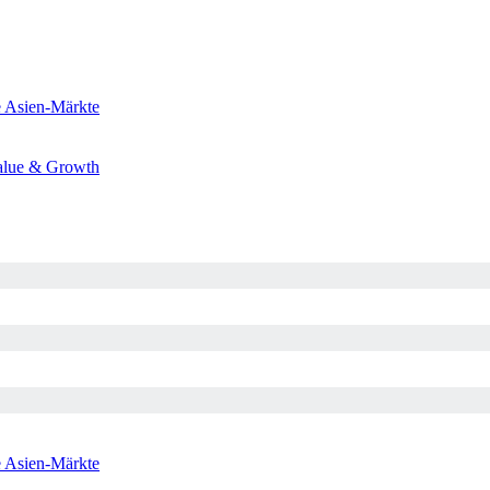
e
Asien-Märkte
alue & Growth
e
Asien-Märkte