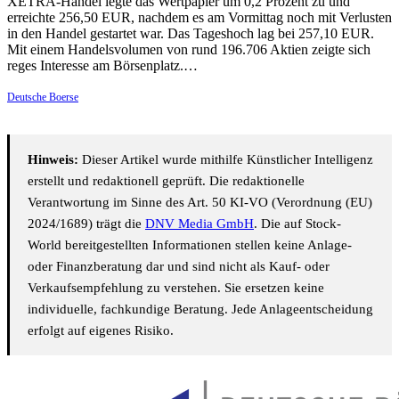
XETRA-Handel legte das Wertpapier um 0,2 Prozent zu und
erreichte 256,50 EUR, nachdem es am Vormittag noch mit Verlusten
in den Handel gestartet war. Das Tageshoch lag bei 257,10 EUR.
Mit einem Handelsvolumen von rund 196.706 Aktien zeigte sich
reges Interesse am Börsenplatz.…
Deutsche Boerse
Hinweis:
Dieser Artikel wurde mithilfe Künstlicher Intelligenz
erstellt und redaktionell geprüft. Die redaktionelle
Verantwortung im Sinne des Art. 50 KI-VO (Verordnung (EU)
2024/1689) trägt die
DNV Media GmbH
. Die auf Stock-
World bereitgestellten Informationen stellen keine Anlage-
oder Finanzberatung dar und sind nicht als Kauf- oder
Verkaufsempfehlung zu verstehen. Sie ersetzen keine
individuelle, fachkundige Beratung. Jede Anlageentscheidung
erfolgt auf eigenes Risiko.