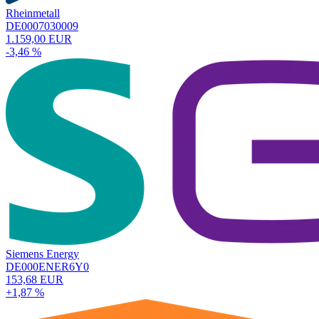
Rheinmetall
DE0007030009
1.159,00 EUR
-3,46 %
Siemens Energy
DE000ENER6Y0
153,68 EUR
+1,87 %