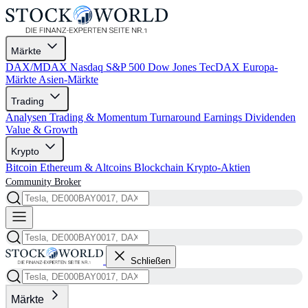
Märkte
DAX/MDAX
Nasdaq
S&P 500
Dow Jones
TecDAX
Europa-
Märkte
Asien-Märkte
Trading
Analysen
Trading & Momentum
Turnaround
Earnings
Dividenden
Value & Growth
Krypto
Bitcoin
Ethereum & Altcoins
Blockchain
Krypto-Aktien
Community
Broker
Schließen
Märkte