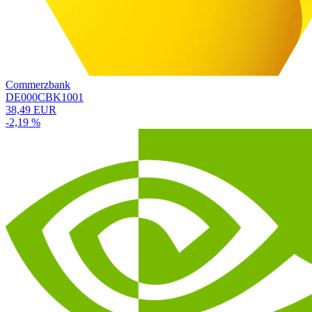
Commerzbank
DE000CBK1001
38,49 EUR
-2,19 %