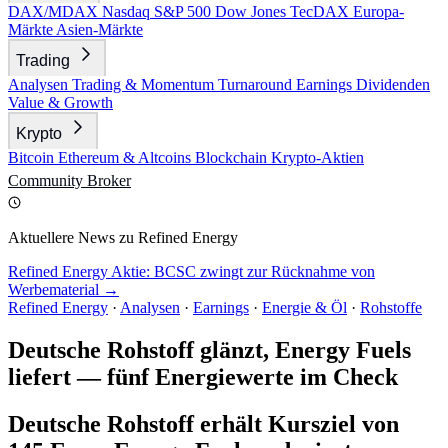
DAX/MDAX
Nasdaq
S&P 500
Dow Jones
TecDAX
Europa-
Märkte
Asien-Märkte
Trading
Analysen
Trading & Momentum
Turnaround
Earnings
Dividenden
Value & Growth
Krypto
Bitcoin
Ethereum & Altcoins
Blockchain
Krypto-Aktien
Community
Broker
Aktuellere News zu Refined Energy
Refined Energy Aktie: BCSC zwingt zur Rücknahme von
Werbematerial →
Refined Energy
·
Analysen
·
Earnings
·
Energie & Öl
·
Rohstoffe
Deutsche Rohstoff glänzt, Energy Fuels
liefert — fünf Energiewerte im Check
Deutsche Rohstoff erhält Kursziel von