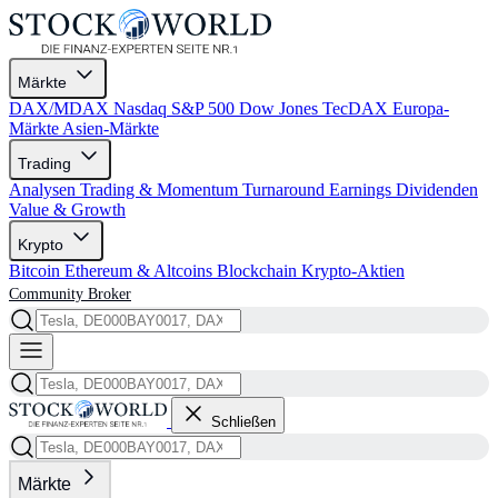
Märkte
DAX/MDAX
Nasdaq
S&P 500
Dow Jones
TecDAX
Europa-
Märkte
Asien-Märkte
Trading
Analysen
Trading & Momentum
Turnaround
Earnings
Dividenden
Value & Growth
Krypto
Bitcoin
Ethereum & Altcoins
Blockchain
Krypto-Aktien
Community
Broker
Schließen
Märkte