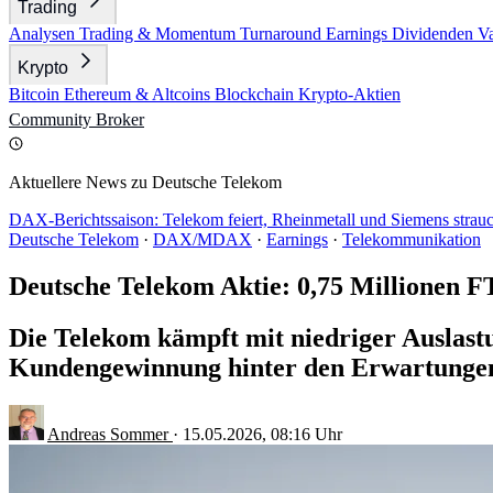
Trading
Analysen
Trading & Momentum
Turnaround
Earnings
Dividenden
V
Krypto
Bitcoin
Ethereum & Altcoins
Blockchain
Krypto-Aktien
Community
Broker
Aktuellere News zu Deutsche Telekom
DAX-Berichtssaison: Telekom feiert, Rheinmetall und Siemens stra
Deutsche Telekom
·
DAX/MDAX
·
Earnings
·
Telekommunikation
Deutsche Telekom Aktie: 0,75 Millionen 
Die Telekom kämpft mit niedriger Auslastu
Kundengewinnung hinter den Erwartungen
Andreas Sommer
·
15.05.2026, 08:16 Uhr