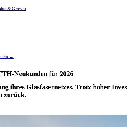
alue & Growth
ucheln →
FTTH-Neukunden für 2026
ng ihres Glasfasernetzes. Trotz hoher Inve
 zurück.