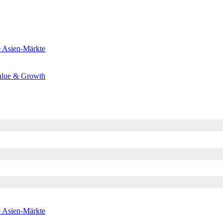
e
Asien-Märkte
alue & Growth
e
Asien-Märkte