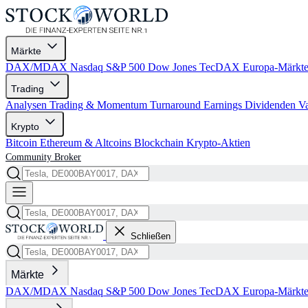
Märkte
DAX/MDAX
Nasdaq
S&P 500
Dow Jones
TecDAX
Europa-Märkt
Trading
Analysen
Trading & Momentum
Turnaround
Earnings
Dividenden
V
Krypto
Bitcoin
Ethereum & Altcoins
Blockchain
Krypto-Aktien
Community
Broker
Schließen
Märkte
DAX/MDAX
Nasdaq
S&P 500
Dow Jones
TecDAX
Europa-Märkt