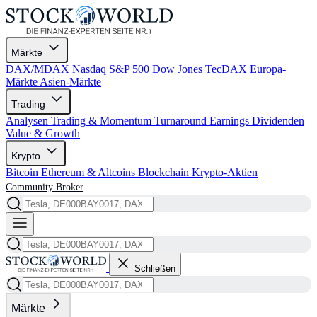
Märkte
DAX/MDAX
Nasdaq
S&P 500
Dow Jones
TecDAX
Europa-
Märkte
Asien-Märkte
Trading
Analysen
Trading & Momentum
Turnaround
Earnings
Dividenden
Value & Growth
Krypto
Bitcoin
Ethereum & Altcoins
Blockchain
Krypto-Aktien
Community
Broker
Schließen
Märkte