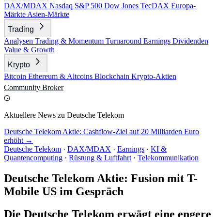
DAX/MDAX
Nasdaq
S&P 500
Dow Jones
TecDAX
Europa-
Märkte
Asien-Märkte
Trading
Analysen
Trading & Momentum
Turnaround
Earnings
Dividenden
Value & Growth
Krypto
Bitcoin
Ethereum & Altcoins
Blockchain
Krypto-Aktien
Community
Broker
Aktuellere News zu Deutsche Telekom
Deutsche Telekom Aktie: Cashflow-Ziel auf 20 Milliarden Euro
erhöht →
Deutsche Telekom
·
DAX/MDAX
·
Earnings
·
KI &
Quantencomputing
·
Rüstung & Luftfahrt
·
Telekommunikation
Deutsche Telekom Aktie: Fusion mit T-
Mobile US im Gespräch
Die Deutsche Telekom erwägt eine engere