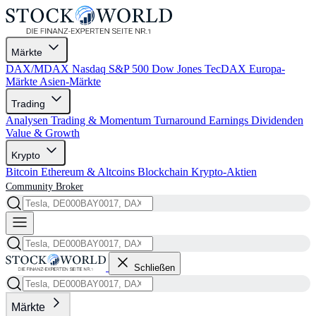
Märkte
DAX/MDAX
Nasdaq
S&P 500
Dow Jones
TecDAX
Europa-
Märkte
Asien-Märkte
Trading
Analysen
Trading & Momentum
Turnaround
Earnings
Dividenden
Value & Growth
Krypto
Bitcoin
Ethereum & Altcoins
Blockchain
Krypto-Aktien
Community
Broker
Schließen
Märkte