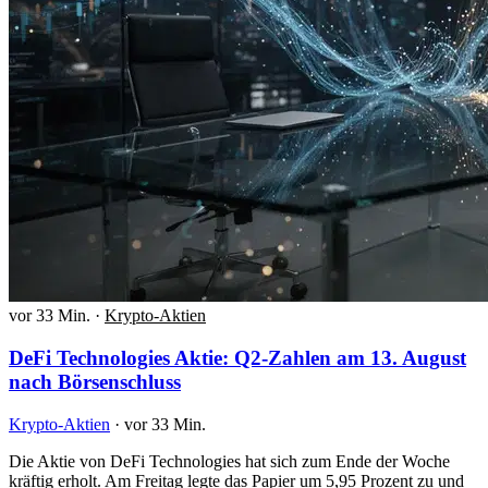
vor 33 Min.
·
Krypto-Aktien
DeFi Technologies Aktie: Q2-Zahlen am 13. August
nach Börsenschluss
Krypto-Aktien
·
vor 33 Min.
Die Aktie von DeFi Technologies hat sich zum Ende der Woche
kräftig erholt. Am Freitag legte das Papier um 5,95 Prozent zu und