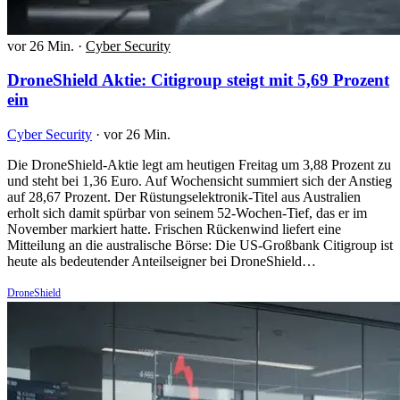
vor 26 Min.
·
Cyber Security
DroneShield Aktie: Citigroup steigt mit 5,69 Prozent
ein
Cyber Security
·
vor 26 Min.
Die DroneShield-Aktie legt am heutigen Freitag um 3,88 Prozent zu
und steht bei 1,36 Euro. Auf Wochensicht summiert sich der Anstieg
auf 28,67 Prozent. Der Rüstungselektronik-Titel aus Australien
erholt sich damit spürbar von seinem 52-Wochen-Tief, das er im
November markiert hatte. Frischen Rückenwind liefert eine
Mitteilung an die australische Börse: Die US-Großbank Citigroup ist
heute als bedeutender Anteilseigner bei DroneShield…
DroneShield