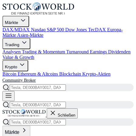
Märkte
DAX/MDAX
Nasdaq
S&P 500
Dow Jones
TecDAX
Europa-
Märkte
Asien-Märkte
Trading
Analysen
Trading & Momentum
Turnaround
Earnings
Dividenden
Value & Growth
Krypto
Bitcoin
Ethereum & Altcoins
Blockchain
Krypto-Aktien
Community
Broker
Schließen
Märkte