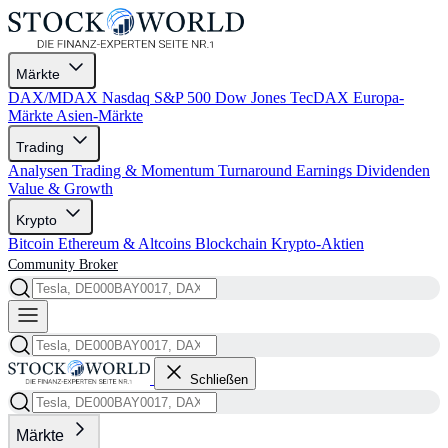
Märkte
DAX/MDAX
Nasdaq
S&P 500
Dow Jones
TecDAX
Europa-
Märkte
Asien-Märkte
Trading
Analysen
Trading & Momentum
Turnaround
Earnings
Dividenden
Value & Growth
Krypto
Bitcoin
Ethereum & Altcoins
Blockchain
Krypto-Aktien
Community
Broker
Schließen
Märkte