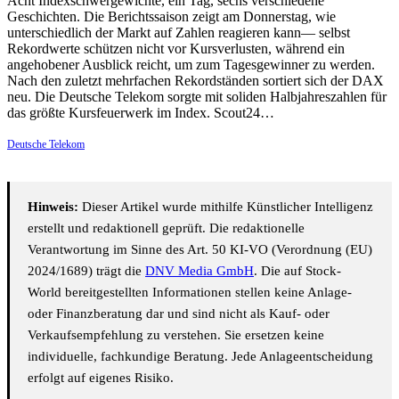
Acht Indexschwergewichte, ein Tag, sechs verschiedene
Geschichten. Die Berichtssaison zeigt am Donnerstag, wie
unterschiedlich der Markt auf Zahlen reagieren kann— selbst
Rekordwerte schützen nicht vor Kursverlusten, während ein
angehobener Ausblick reicht, um zum Tagesgewinner zu werden.
Nach den zuletzt mehrfachen Rekordständen sortiert sich der DAX
neu. Die Deutsche Telekom sorgte mit soliden Halbjahreszahlen für
das größte Kursfeuerwerk im Index. Scout24…
Deutsche Telekom
Hinweis:
Dieser Artikel wurde mithilfe Künstlicher Intelligenz
erstellt und redaktionell geprüft. Die redaktionelle
Verantwortung im Sinne des Art. 50 KI-VO (Verordnung (EU)
2024/1689) trägt die
DNV Media GmbH
. Die auf Stock-
World bereitgestellten Informationen stellen keine Anlage-
oder Finanzberatung dar und sind nicht als Kauf- oder
Verkaufsempfehlung zu verstehen. Sie ersetzen keine
individuelle, fachkundige Beratung. Jede Anlageentscheidung
erfolgt auf eigenes Risiko.