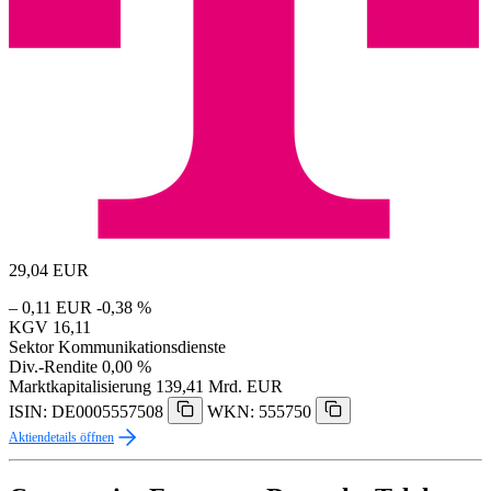
29,04
EUR
– 0,11 EUR
-0,38 %
KGV
16,11
Sektor
Kommunikationsdienste
Div.-Rendite
0,00 %
Marktkapitalisierung
139,41 Mrd. EUR
ISIN: DE0005557508
WKN: 555750
Aktiendetails öffnen