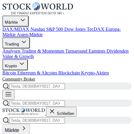
Märkte
DAX/MDAX
Nasdaq
S&P 500
Dow Jones
TecDAX
Europa-
Märkte
Asien-Märkte
Trading
Analysen
Trading & Momentum
Turnaround
Earnings
Dividenden
Value & Growth
Krypto
Bitcoin
Ethereum & Altcoins
Blockchain
Krypto-Aktien
Community
Broker
Schließen
Märkte