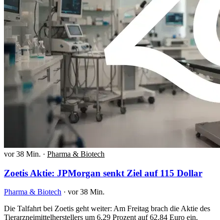
vor 38 Min.
·
Pharma & Biotech
Zoetis Aktie: JPMorgan senkt Ziel auf 115 Dollar
Pharma & Biotech
·
vor 38 Min.
Die Talfahrt bei Zoetis geht weiter: Am Freitag brach die Aktie des
Tierarzneimittelherstellers um 6,29 Prozent auf 62,84 Euro ein,