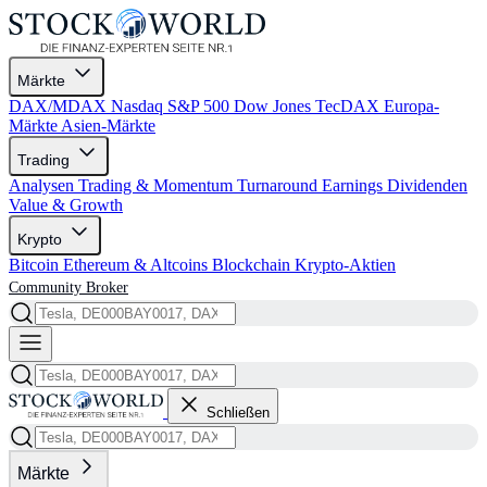
Märkte
DAX/MDAX
Nasdaq
S&P 500
Dow Jones
TecDAX
Europa-
Märkte
Asien-Märkte
Trading
Analysen
Trading & Momentum
Turnaround
Earnings
Dividenden
Value & Growth
Krypto
Bitcoin
Ethereum & Altcoins
Blockchain
Krypto-Aktien
Community
Broker
Schließen
Märkte