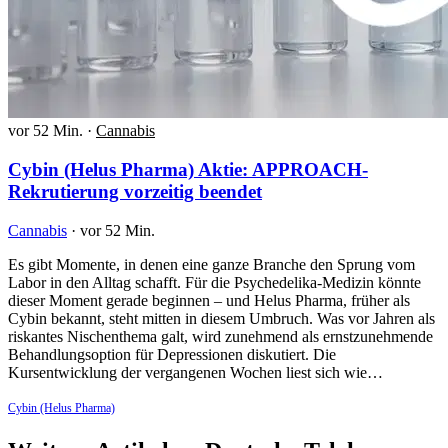
vor 52 Min.
·
Cannabis
Cybin (Helus Pharma) Aktie: APPROACH-
Rekrutierung vorzeitig beendet
Cannabis
·
vor 52 Min.
Es gibt Momente, in denen eine ganze Branche den Sprung vom
Labor in den Alltag schafft. Für die Psychedelika-Medizin könnte
dieser Moment gerade beginnen – und Helus Pharma, früher als
Cybin bekannt, steht mitten in diesem Umbruch. Was vor Jahren als
riskantes Nischenthema galt, wird zunehmend als ernstzunehmende
Behandlungsoption für Depressionen diskutiert. Die
Kursentwicklung der vergangenen Wochen liest sich wie…
Cybin (Helus Pharma)