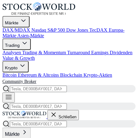
Märkte
DAX/MDAX
Nasdaq
S&P 500
Dow Jones
TecDAX
Europa-
Märkte
Asien-Märkte
Trading
Analysen
Trading & Momentum
Turnaround
Earnings
Dividenden
Value & Growth
Krypto
Bitcoin
Ethereum & Altcoins
Blockchain
Krypto-Aktien
Community
Broker
Schließen
Märkte