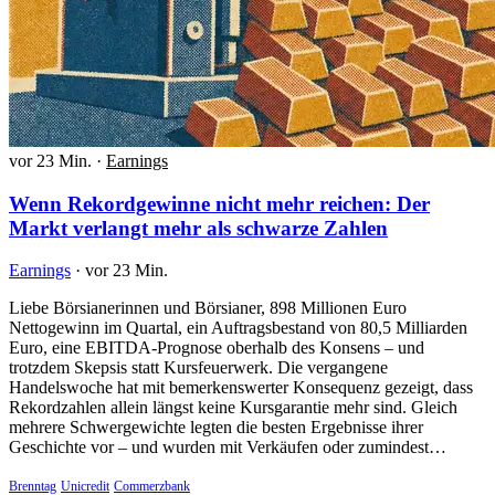
vor 23 Min.
·
Earnings
Wenn Rekordgewinne nicht mehr reichen: Der
Markt verlangt mehr als schwarze Zahlen
Earnings
·
vor 23 Min.
Liebe Börsianerinnen und Börsianer, 898 Millionen Euro
Nettogewinn im Quartal, ein Auftragsbestand von 80,5 Milliarden
Euro, eine EBITDA-Prognose oberhalb des Konsens – und
trotzdem Skepsis statt Kursfeuerwerk. Die vergangene
Handelswoche hat mit bemerkenswerter Konsequenz gezeigt, dass
Rekordzahlen allein längst keine Kursgarantie mehr sind. Gleich
mehrere Schwergewichte legten die besten Ergebnisse ihrer
Geschichte vor – und wurden mit Verkäufen oder zumindest…
Brenntag
Unicredit
Commerzbank