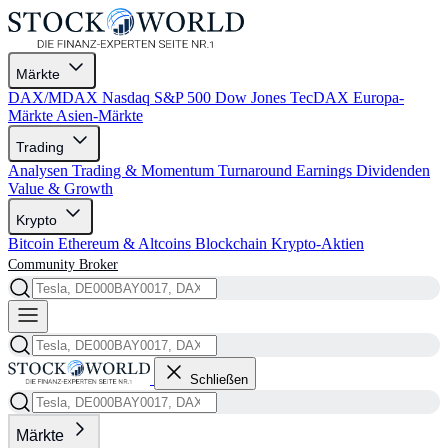
Märkte
DAX/MDAX
Nasdaq
S&P 500
Dow Jones
TecDAX
Europa-
Märkte
Asien-Märkte
Trading
Analysen
Trading & Momentum
Turnaround
Earnings
Dividenden
Value & Growth
Krypto
Bitcoin
Ethereum & Altcoins
Blockchain
Krypto-Aktien
Community
Broker
Schließen
Märkte