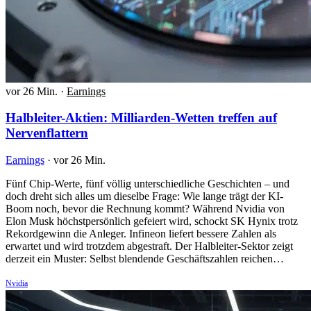
vor 26 Min.
·
Earnings
Halbleiter-Aktien: Milliarden-Wetten treffen auf
Nervenflattern
Earnings
·
vor 26 Min.
Fünf Chip-Werte, fünf völlig unterschiedliche Geschichten – und
doch dreht sich alles um dieselbe Frage: Wie lange trägt der KI-
Boom noch, bevor die Rechnung kommt? Während Nvidia von
Elon Musk höchstpersönlich gefeiert wird, schockt SK Hynix trotz
Rekordgewinn die Anleger. Infineon liefert bessere Zahlen als
erwartet und wird trotzdem abgestraft. Der Halbleiter-Sektor zeigt
derzeit ein Muster: Selbst blendende Geschäftszahlen reichen…
Nvidia