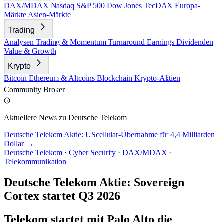
DAX/MDAX
Nasdaq
S&P 500
Dow Jones
TecDAX
Europa-
Märkte
Asien-Märkte
Trading
Analysen
Trading & Momentum
Turnaround
Earnings
Dividenden
Value & Growth
Krypto
Bitcoin
Ethereum & Altcoins
Blockchain
Krypto-Aktien
Community
Broker
Aktuellere News zu Deutsche Telekom
Deutsche Telekom Aktie: UScellular-Übernahme für 4,4 Milliarden
Dollar →
Deutsche Telekom
·
Cyber Security
·
DAX/MDAX
·
Telekommunikation
Deutsche Telekom Aktie: Sovereign
Cortex startet Q3 2026
Telekom startet mit Palo Alto die