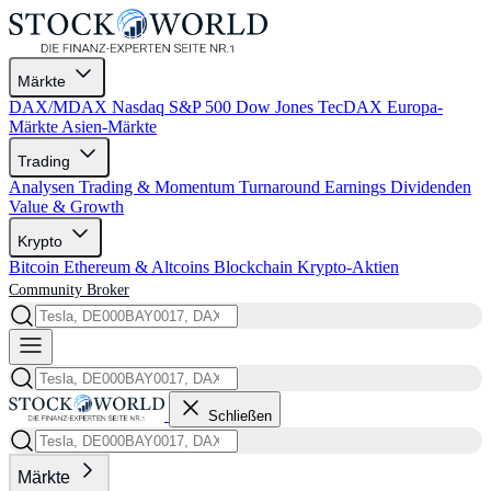
Märkte
DAX/MDAX
Nasdaq
S&P 500
Dow Jones
TecDAX
Europa-
Märkte
Asien-Märkte
Trading
Analysen
Trading & Momentum
Turnaround
Earnings
Dividenden
Value & Growth
Krypto
Bitcoin
Ethereum & Altcoins
Blockchain
Krypto-Aktien
Community
Broker
Schließen
Märkte