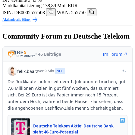
Div.-Rendite
3,43 %
Marktkapitalisierung
138,89 Mrd. EUR
ISIN: DE0005557508
WKN: 555750
Aktiendetails öffnen
Community Forum zu Deutsche Telekom