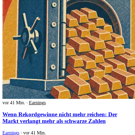
vor 41 Min.
·
Earnings
Wenn Rekordgewinne nicht mehr reichen: Der
Markt verlangt mehr als schwarze Zahlen
Earnings
·
vor 41 Min.