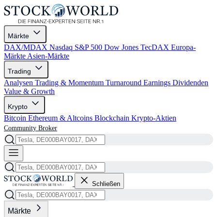
Märkte
DAX/MDAX
Nasdaq
S&P 500
Dow Jones
TecDAX
Europa-
Märkte
Asien-Märkte
Trading
Analysen
Trading & Momentum
Turnaround
Earnings
Dividenden
Value & Growth
Krypto
Bitcoin
Ethereum & Altcoins
Blockchain
Krypto-Aktien
Community
Broker
Schließen
Märkte