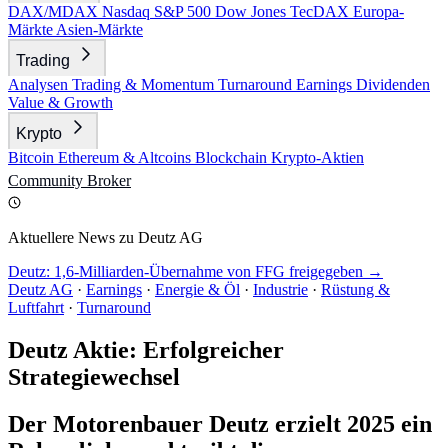
DAX/MDAX
Nasdaq
S&P 500
Dow Jones
TecDAX
Europa-
Märkte
Asien-Märkte
Trading
Analysen
Trading & Momentum
Turnaround
Earnings
Dividenden
Value & Growth
Krypto
Bitcoin
Ethereum & Altcoins
Blockchain
Krypto-Aktien
Community
Broker
Aktuellere News zu Deutz AG
Deutz: 1,6-Milliarden-Übernahme von FFG freigegeben →
Deutz AG
·
Earnings
·
Energie & Öl
·
Industrie
·
Rüstung &
Luftfahrt
·
Turnaround
Deutz Aktie: Erfolgreicher
Strategiewechsel
Der Motorenbauer Deutz erzielt 2025 ein