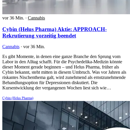
vor 36 Min.
·
Cannabis
Cybin (Helus Pharma) Aktie: APPROACH-
Rekrutierung vorzeitig beendet
Cannabis
·
vor 36 Min.
Es gibt Momente, in denen eine ganze Branche den Sprung vom
Labor in den Alltag schafft. Für die Psychedelika-Medizin könnte
dieser Moment gerade beginnen – und Helus Pharma, früher als
Cybin bekannt, steht mitten in diesem Umbruch. Was vor Jahren als
riskantes Nischenthema galt, wird zunehmend als ernstzunehmende
Behandlungsoption für Depressionen diskutiert. Die
Kursentwicklung der vergangenen Wochen liest sich wie…
Cybin (Helus Pharma)