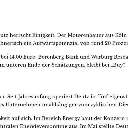
tz herrscht Einigkeit. Der Motorenbauer aus Köln n
echnerisch ein Aufwärtspotenzial von rund 20 Prozen
 bei 14,00 Euro. Berenberg Bank und Warburg Resear
am unteren Ende der Schätzungen, bleibt bei „Buy“.
au. Seit Jahresanfang operiert Deutz in fünf eigens
 das Unternehmen unabhängiger vom zyklischen Die
eit auf sich. Im Bereich Energy baut der Konzern
entralen Energieversorgung aus. Im Mai stellte Deu