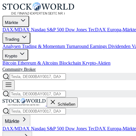
Märkte
DAX/MDAX
Nasdaq
S&P 500
Dow Jones
TecDAX
Europa-Märkt
Trading
Analysen
Trading & Momentum
Turnaround
Earnings
Dividenden
V
Krypto
Bitcoin
Ethereum & Altcoins
Blockchain
Krypto-Aktien
Community
Broker
Schließen
Märkte
DAX/MDAX
Nasdaq
S&P 500
Dow Jones
TecDAX
Europa-Märkt