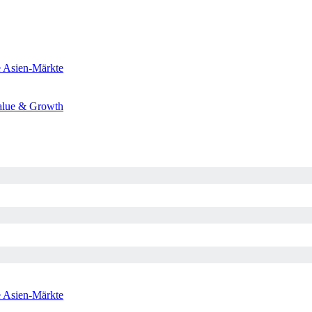
e
Asien-Märkte
alue & Growth
e
Asien-Märkte