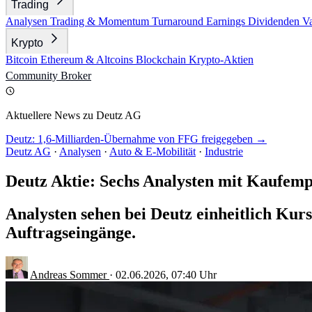
Trading
Analysen
Trading & Momentum
Turnaround
Earnings
Dividenden
V
Krypto
Bitcoin
Ethereum & Altcoins
Blockchain
Krypto-Aktien
Community
Broker
Aktuellere News zu Deutz AG
Deutz: 1,6-Milliarden-Übernahme von FFG freigegeben →
Deutz AG
·
Analysen
·
Auto & E-Mobilität
·
Industrie
Deutz Aktie: Sechs Analysten mit Kaufem
Analysten sehen bei Deutz einheitlich Kur
Auftragseingänge.
Andreas Sommer
·
02.06.2026, 07:40 Uhr