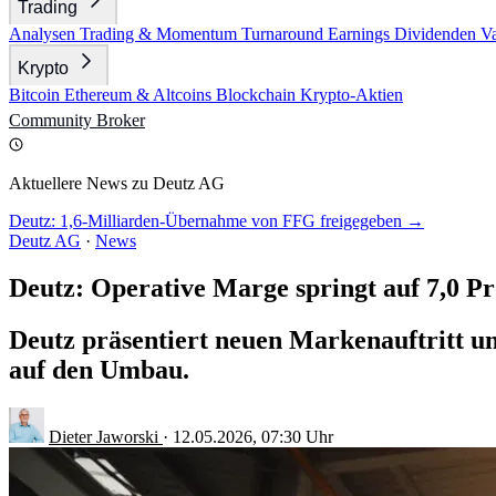
Trading
Analysen
Trading & Momentum
Turnaround
Earnings
Dividenden
V
Krypto
Bitcoin
Ethereum & Altcoins
Blockchain
Krypto-Aktien
Community
Broker
Aktuellere News zu Deutz AG
Deutz: 1,6-Milliarden-Übernahme von FFG freigegeben →
Deutz AG
·
News
Deutz: Operative Marge springt auf 7,0 P
Deutz präsentiert neuen Markenauftritt un
auf den Umbau.
Dieter Jaworski
·
12.05.2026, 07:30 Uhr