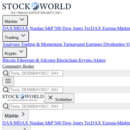
Märkte
DAX/MDAX
Nasdaq
S&P 500
Dow Jones
TecDAX
Europa-Märkt
Trading
Analysen
Trading & Momentum
Turnaround
Earnings
Dividenden
V
Krypto
Bitcoin
Ethereum & Altcoins
Blockchain
Krypto-Aktien
Community
Broker
Schließen
Märkte
DAX/MDAX
Nasdaq
S&P 500
Dow Jones
TecDAX
Europa-Märkt