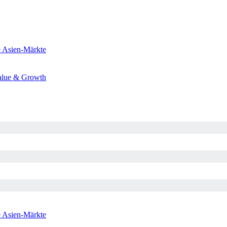
e
Asien-Märkte
alue & Growth
e
Asien-Märkte