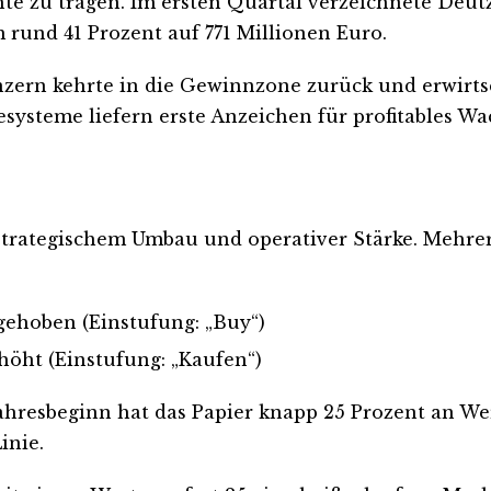
hte zu tragen. Im ersten Quartal verzeichnete Deut
 rund 41 Prozent auf 771 Millionen Euro.
nzern kehrte in die Gewinnzone zurück und erwirtsc
systeme liefern erste Anzeichen für profitables W
strategischem Umbau und operativer Stärke. Mehre
ngehoben (Einstufung: „Buy“)
rhöht (Einstufung: „Kaufen“)
 Jahresbeginn hat das Papier knapp 25 Prozent an W
inie.