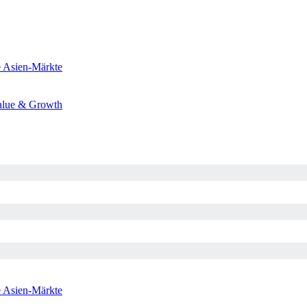
e
Asien-Märkte
alue & Growth
e
Asien-Märkte