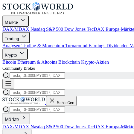
Märkte
DAX/MDAX
Nasdaq
S&P 500
Dow Jones
TecDAX
Europa-Märkt
Trading
Analysen
Trading & Momentum
Turnaround
Earnings
Dividenden
V
Krypto
Bitcoin
Ethereum & Altcoins
Blockchain
Krypto-Aktien
Community
Broker
Schließen
Märkte
DAX/MDAX
Nasdaq
S&P 500
Dow Jones
TecDAX
Europa-Märkt