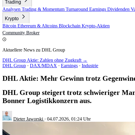
Trading
Analysen
Trading & Momentum
Turnaround
Earnings
Dividenden
V
Krypto
Bitcoin
Ethereum & Altcoins
Blockchain
Krypto-Aktien
Community
Broker
Aktuellere News zu DHL Group
DHL Group Aktie: Zahlen ohne Zugkraft →
DHL Group
·
DAX/MDAX
·
Earnings
·
Industrie
DHL Aktie: Mehr Gewinn trotz Gegenwin
DHL Group steigert trotz schwieriger Mark
Bonner Logistikkonzern aus.
Dieter Jaworski
·
04.07.2026, 01:24 Uhr