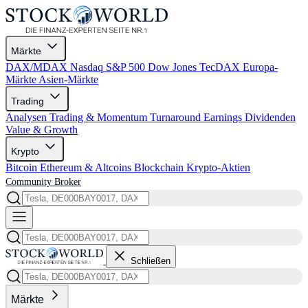
Märkte
DAX/MDAX
Nasdaq
S&P 500
Dow Jones
TecDAX
Europa-
Märkte
Asien-Märkte
Trading
Analysen
Trading & Momentum
Turnaround
Earnings
Dividenden
Value & Growth
Krypto
Bitcoin
Ethereum & Altcoins
Blockchain
Krypto-Aktien
Community
Broker
Schließen
Märkte