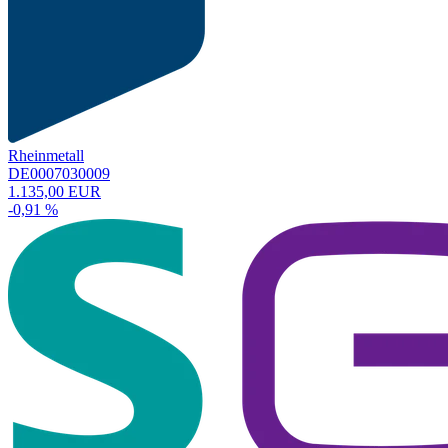
Rheinmetall
DE0007030009
1.135,00 EUR
-0,91 %