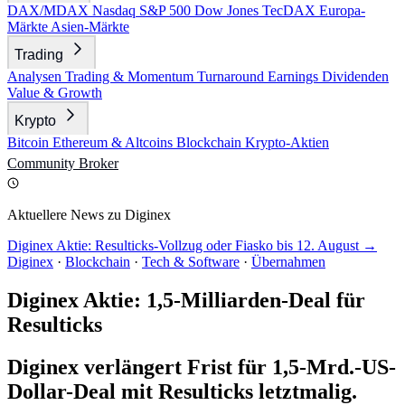
DAX/MDAX
Nasdaq
S&P 500
Dow Jones
TecDAX
Europa-
Märkte
Asien-Märkte
Trading
Analysen
Trading & Momentum
Turnaround
Earnings
Dividenden
Value & Growth
Krypto
Bitcoin
Ethereum & Altcoins
Blockchain
Krypto-Aktien
Community
Broker
Aktuellere News zu Diginex
Diginex Aktie: Resulticks-Vollzug oder Fiasko bis 12. August →
Diginex
·
Blockchain
·
Tech & Software
·
Übernahmen
Diginex Aktie: 1,5-Milliarden-Deal für
Resulticks
Diginex verlängert Frist für 1,5-Mrd.-US-
Dollar-Deal mit Resulticks letztmalig.