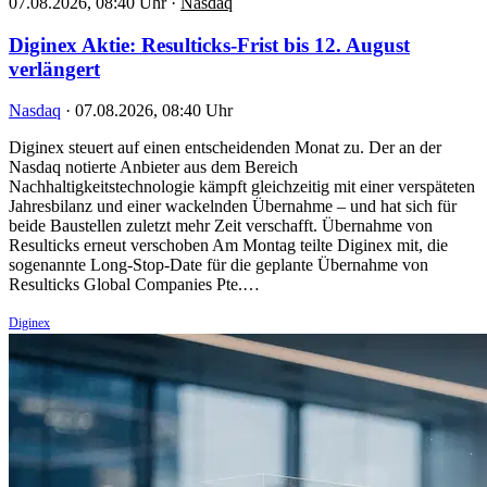
07.08.2026, 08:40 Uhr
·
Nasdaq
Diginex Aktie: Resulticks-Frist bis 12. August
verlängert
Nasdaq
·
07.08.2026, 08:40 Uhr
Diginex steuert auf einen entscheidenden Monat zu. Der an der
Nasdaq notierte Anbieter aus dem Bereich
Nachhaltigkeitstechnologie kämpft gleichzeitig mit einer verspäteten
Jahresbilanz und einer wackelnden Übernahme – und hat sich für
beide Baustellen zuletzt mehr Zeit verschafft. Übernahme von
Resulticks erneut verschoben Am Montag teilte Diginex mit, die
sogenannte Long-Stop-Date für die geplante Übernahme von
Resulticks Global Companies Pte.…
Diginex