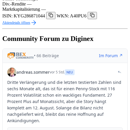
Div.-Rendite
—
Marktkapitalisierung
—
ISIN: KYG286871044
WKN: A40PU6
Aktiendetails öffnen
Community Forum zu Diginex