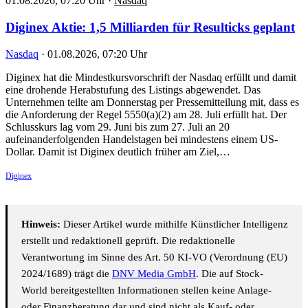
01.08.2026, 07:20 Uhr
·
Nasdaq
Diginex Aktie: 1,5 Milliarden für Resulticks geplant
Nasdaq
·
01.08.2026, 07:20 Uhr
Diginex hat die Mindestkursvorschrift der Nasdaq erfüllt und damit
eine drohende Herabstufung des Listings abgewendet. Das
Unternehmen teilte am Donnerstag per Pressemitteilung mit, dass es
die Anforderung der Regel 5550(a)(2) am 28. Juli erfüllt hat. Der
Schlusskurs lag vom 29. Juni bis zum 27. Juli an 20
aufeinanderfolgenden Handelstagen bei mindestens einem US-
Dollar. Damit ist Diginex deutlich früher am Ziel,…
Diginex
Hinweis:
Dieser Artikel wurde mithilfe Künstlicher Intelligenz
erstellt und redaktionell geprüft. Die redaktionelle
Verantwortung im Sinne des Art. 50 KI-VO (Verordnung (EU)
2024/1689) trägt die
DNV Media GmbH
. Die auf Stock-
World bereitgestellten Informationen stellen keine Anlage-
oder Finanzberatung dar und sind nicht als Kauf- oder