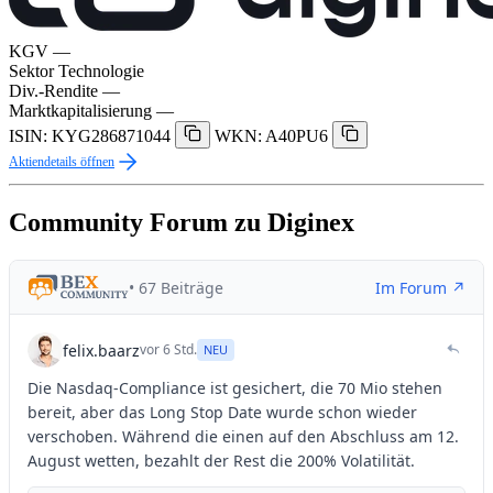
KGV
—
Sektor
Technologie
Div.-Rendite
—
Marktkapitalisierung
—
ISIN: KYG286871044
WKN: A40PU6
Aktiendetails öffnen
Community Forum zu Diginex