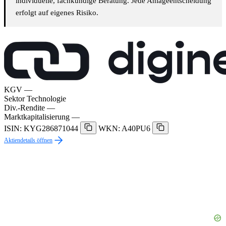
individuelle, fachkundige Beratung. Jede Anlageentscheidung
erfolgt auf eigenes Risiko.
KGV
—
Sektor
Technologie
Div.-Rendite
—
Marktkapitalisierung
—
ISIN: KYG286871044
WKN: A40PU6
Aktiendetails öffnen