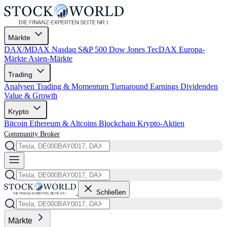
Märkte
DAX/MDAX
Nasdaq
S&P 500
Dow Jones
TecDAX
Europa-
Märkte
Asien-Märkte
Trading
Analysen
Trading & Momentum
Turnaround
Earnings
Dividenden
Value & Growth
Krypto
Bitcoin
Ethereum & Altcoins
Blockchain
Krypto-Aktien
Community
Broker
Schließen
Märkte