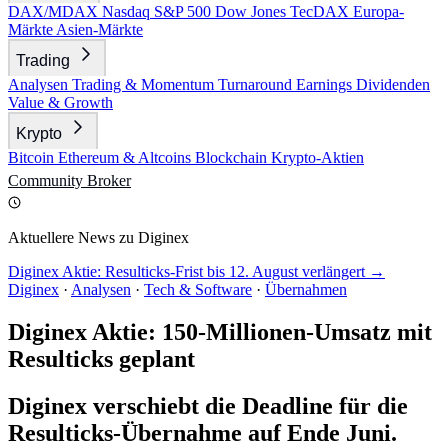
DAX/MDAX
Nasdaq
S&P 500
Dow Jones
TecDAX
Europa-
Märkte
Asien-Märkte
Trading
Analysen
Trading & Momentum
Turnaround
Earnings
Dividenden
Value & Growth
Krypto
Bitcoin
Ethereum & Altcoins
Blockchain
Krypto-Aktien
Community
Broker
Aktuellere News zu Diginex
Diginex Aktie: Resulticks-Frist bis 12. August verlängert →
Diginex
·
Analysen
·
Tech & Software
·
Übernahmen
Diginex Aktie: 150-Millionen-Umsatz mit
Resulticks geplant
Diginex verschiebt die Deadline für die
Resulticks-Übernahme auf Ende Juni.