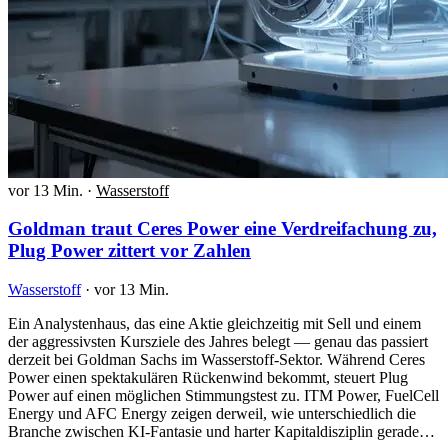
vor 13 Min.
·
Wasserstoff
Goldman traut Ceres Power eine Verdreifachung zu,
Plug Power zittert vor Zahlen
Wasserstoff
·
vor 13 Min.
Ein Analystenhaus, das eine Aktie gleichzeitig mit Sell und einem
der aggressivsten Kursziele des Jahres belegt — genau das passiert
derzeit bei Goldman Sachs im Wasserstoff-Sektor. Während Ceres
Power einen spektakulären Rückenwind bekommt, steuert Plug
Power auf einen möglichen Stimmungstest zu. ITM Power, FuelCell
Energy und AFC Energy zeigen derweil, wie unterschiedlich die
Branche zwischen KI-Fantasie und harter Kapitaldisziplin gerade…