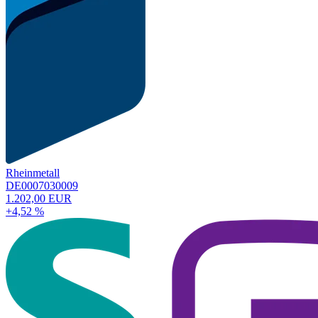
Rheinmetall
DE0007030009
1.202,00 EUR
+4,52 %