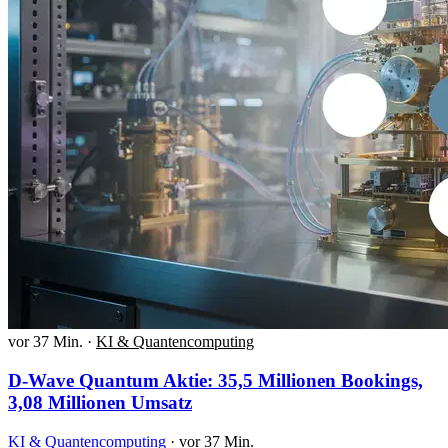
vor 37 Min.
·
KI & Quantencomputing
D-Wave Quantum Aktie: 35,5 Millionen Bookings,
3,08 Millionen Umsatz
KI & Quantencomputing
·
vor 37 Min.