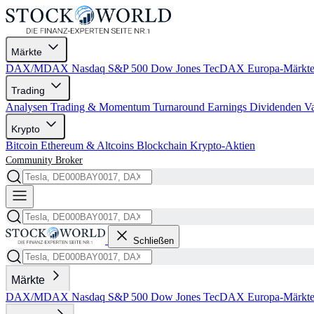
Märkte
DAX/MDAX
Nasdaq
S&P 500
Dow Jones
TecDAX
Europa-Märkt
Trading
Analysen
Trading & Momentum
Turnaround
Earnings
Dividenden
V
Krypto
Bitcoin
Ethereum & Altcoins
Blockchain
Krypto-Aktien
Community
Broker
Schließen
Märkte
DAX/MDAX
Nasdaq
S&P 500
Dow Jones
TecDAX
Europa-Märkt