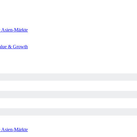
e
Asien-Märkte
alue & Growth
e
Asien-Märkte