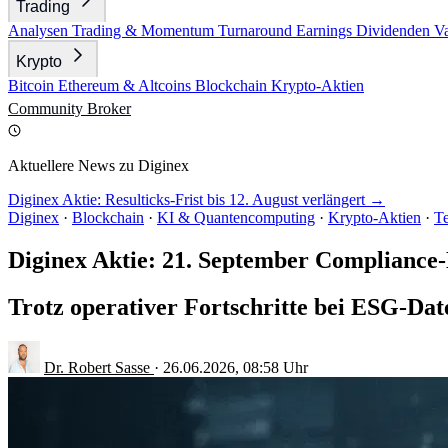
Trading
Analysen
Trading & Momentum
Turnaround
Earnings
Dividenden
V
Krypto
Bitcoin
Ethereum & Altcoins
Blockchain
Krypto-Aktien
Community
Broker
Aktuellere News zu Diginex
Diginex Aktie: Resulticks-Frist bis 12. August verlängert →
Diginex
·
Blockchain
·
KI & Quantencomputing
·
Krypto-Aktien
·
T
Diginex Aktie: 21. September Compliance
Trotz operativer Fortschritte bei ESG-Da
Dr. Robert Sasse
·
26.06.2026, 08:58 Uhr