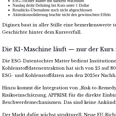
ESG-Tochter Matter mit starkem Wachstum
Nasdaq droht Delisting bei Kurs unter 1 Dollar
Resulticks-Übernahme noch nicht abgeschlossen
Aktienkonsolidierung brachte nicht den gewünschten Effekt
Diginex baut in aller Stille eine bemerkenswerte 
Geschichte hinter dem Kursverfall.
Die KI-Maschine läuft — nur der Kurs 
Die ESG-Datentochter Matter bedient Institutione
Kohlenstoffdatenextraktion hat sich von 25 auf 80
ESG- und Kohlenstoffdaten aus den 2025er Nachha
Hinzu kommt die Integration von „Risk-to-Remedy“
Risikoeinschätzung, APPRISE für die direkte Ein
Beschwerdemechanismen. Das sind keine Ankündigu
Der Markt dafür wächst strukturell. Neue EU-Rich