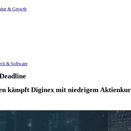
alue & Growth
ech & Software
-Deadline
ten kämpft Diginex mit niedrigem Aktienku