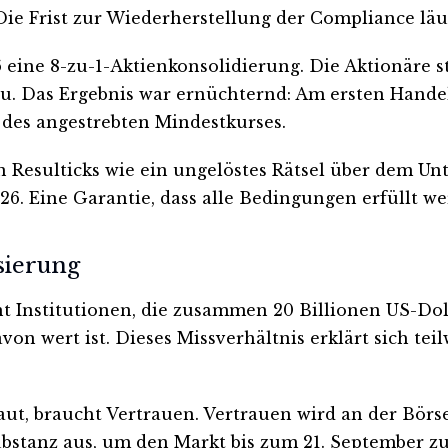
ie Frist zur Wiederherstellung der Compliance läuf
 eine 8-zu-1-Aktienkonsolidierung. Die Aktionäre 
u. Das Ergebnis war ernüchternd: Am ersten Handel
e des angestrebten Mindestkurses.
n Resulticks wie ein ungelöstes Rätsel über dem U
026. Eine Garantie, dass alle Bedingungen erfüllt w
sierung
ent Institutionen, die zusammen 20 Billionen US-D
n wert ist. Dieses Missverhältnis erklärt sich tei
baut, braucht Vertrauen. Vertrauen wird an der Bör
ubstanz aus, um den Markt bis zum 21. September z