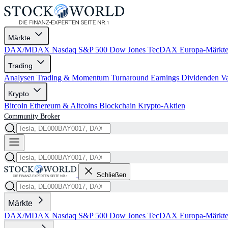
Märkte
DAX/MDAX
Nasdaq
S&P 500
Dow Jones
TecDAX
Europa-Märkt
Trading
Analysen
Trading & Momentum
Turnaround
Earnings
Dividenden
V
Krypto
Bitcoin
Ethereum & Altcoins
Blockchain
Krypto-Aktien
Community
Broker
Schließen
Märkte
DAX/MDAX
Nasdaq
S&P 500
Dow Jones
TecDAX
Europa-Märkt