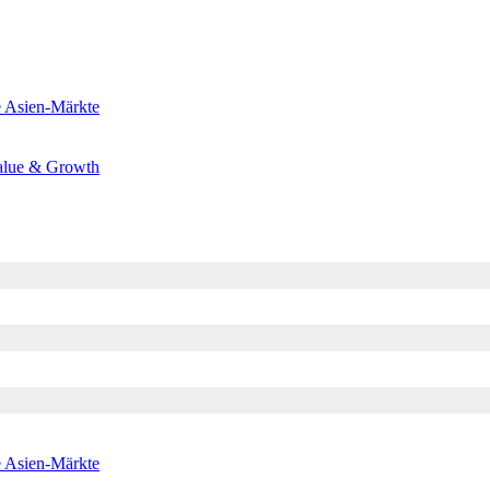
e
Asien-Märkte
alue & Growth
e
Asien-Märkte