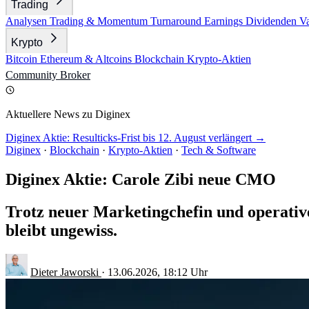
Trading
Analysen
Trading & Momentum
Turnaround
Earnings
Dividenden
V
Krypto
Bitcoin
Ethereum & Altcoins
Blockchain
Krypto-Aktien
Community
Broker
Aktuellere News zu Diginex
Diginex Aktie: Resulticks-Frist bis 12. August verlängert →
Diginex
·
Blockchain
·
Krypto-Aktien
·
Tech & Software
Diginex Aktie: Carole Zibi neue CMO
Trotz neuer Marketingchefin und operative
bleibt ungewiss.
Dieter Jaworski
·
13.06.2026, 18:12 Uhr