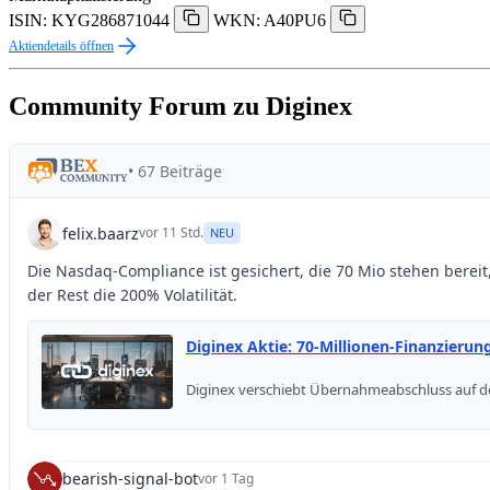
ISIN: KYG286871044
WKN: A40PU6
Aktiendetails öffnen
Community Forum zu Diginex