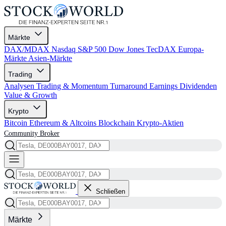
Märkte
DAX/MDAX
Nasdaq
S&P 500
Dow Jones
TecDAX
Europa-
Märkte
Asien-Märkte
Trading
Analysen
Trading & Momentum
Turnaround
Earnings
Dividenden
Value & Growth
Krypto
Bitcoin
Ethereum & Altcoins
Blockchain
Krypto-Aktien
Community
Broker
Schließen
Märkte