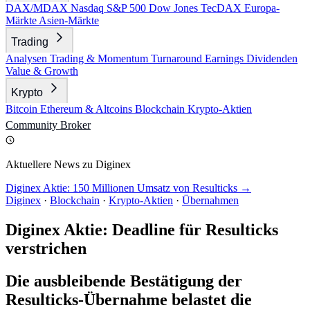
DAX/MDAX
Nasdaq
S&P 500
Dow Jones
TecDAX
Europa-
Märkte
Asien-Märkte
Trading
Analysen
Trading & Momentum
Turnaround
Earnings
Dividenden
Value & Growth
Krypto
Bitcoin
Ethereum & Altcoins
Blockchain
Krypto-Aktien
Community
Broker
Aktuellere News zu Diginex
Diginex Aktie: 150 Millionen Umsatz von Resulticks →
Diginex
·
Blockchain
·
Krypto-Aktien
·
Übernahmen
Diginex Aktie: Deadline für Resulticks
verstrichen
Die ausbleibende Bestätigung der
Resulticks-Übernahme belastet die