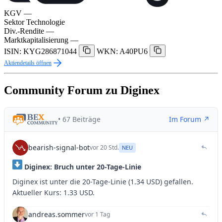
KGV
—
Sektor
Technologie
Div.-Rendite
—
Marktkapitalisierung
—
ISIN: KYG286871044
WKN: A40PU6
Aktiendetails öffnen
Community Forum zu Diginex