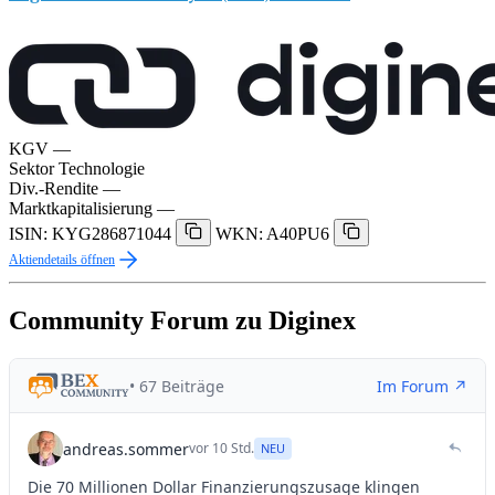
KGV
—
Sektor
Technologie
Div.-Rendite
—
Marktkapitalisierung
—
ISIN: KYG286871044
WKN: A40PU6
Aktiendetails öffnen
Community Forum zu Diginex