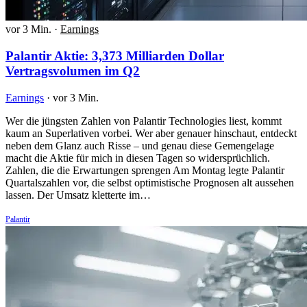
vor 3 Min.
·
Earnings
Palantir Aktie: 3,373 Milliarden Dollar
Vertragsvolumen im Q2
Earnings
·
vor 3 Min.
Wer die jüngsten Zahlen von Palantir Technologies liest, kommt
kaum an Superlativen vorbei. Wer aber genauer hinschaut, entdeckt
neben dem Glanz auch Risse – und genau diese Gemengelage
macht die Aktie für mich in diesen Tagen so widersprüchlich.
Zahlen, die die Erwartungen sprengen Am Montag legte Palantir
Quartalszahlen vor, die selbst optimistische Prognosen alt aussehen
lassen. Der Umsatz kletterte im…
Palantir