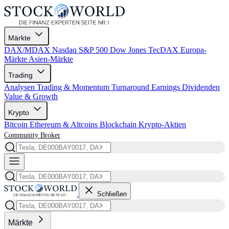
Märkte
DAX/MDAX
Nasdaq
S&P 500
Dow Jones
TecDAX
Europa-
Märkte
Asien-Märkte
Trading
Analysen
Trading & Momentum
Turnaround
Earnings
Dividenden
Value & Growth
Krypto
Bitcoin
Ethereum & Altcoins
Blockchain
Krypto-Aktien
Community
Broker
Schließen
Märkte