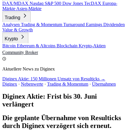
DAX/MDAX
Nasdaq
S&P 500
Dow Jones
TecDAX
Europa-
Märkte
Asien-Märkte
Trading
Analysen
Trading & Momentum
Turnaround
Earnings
Dividenden
Value & Growth
Krypto
Bitcoin
Ethereum & Altcoins
Blockchain
Krypto-Aktien
Community
Broker
Aktuellere News zu Diginex
Diginex Aktie: 150 Millionen Umsatz von Resulticks →
Diginex
·
Nebenwerte
·
Trading & Momentum
·
Übernahmen
Diginex Aktie: Frist bis 30. Juni
verlängert
Die geplante Übernahme von Resulticks
durch Diginex verzögert sich erneut.