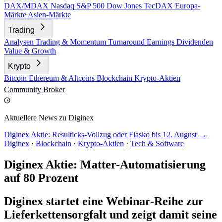
DAX/MDAX
Nasdaq
S&P 500
Dow Jones
TecDAX
Europa-
Märkte
Asien-Märkte
Trading
Analysen
Trading & Momentum
Turnaround
Earnings
Dividenden
Value & Growth
Krypto
Bitcoin
Ethereum & Altcoins
Blockchain
Krypto-Aktien
Community
Broker
Aktuellere News zu Diginex
Diginex Aktie: Resulticks-Vollzug oder Fiasko bis 12. August →
Diginex
·
Blockchain
·
Krypto-Aktien
·
Tech & Software
Diginex Aktie: Matter-Automatisierung
auf 80 Prozent
Diginex startet eine Webinar-Reihe zur
Lieferkettensorgfalt und zeigt damit seine