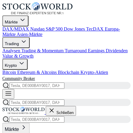
Märkte
DAX/MDAX
Nasdaq
S&P 500
Dow Jones
TecDAX
Europa-
Märkte
Asien-Märkte
Trading
Analysen
Trading & Momentum
Turnaround
Earnings
Dividenden
Value & Growth
Krypto
Bitcoin
Ethereum & Altcoins
Blockchain
Krypto-Aktien
Community
Broker
Schließen
Märkte