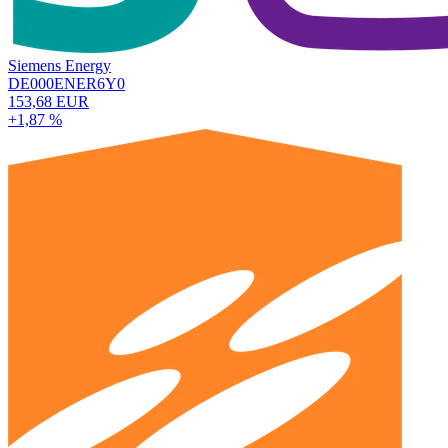
Siemens Energy
DE000ENER6Y0
153,68 EUR
+1,87 %