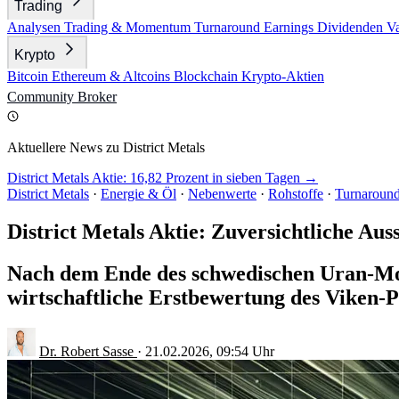
Trading
Analysen
Trading & Momentum
Turnaround
Earnings
Dividenden
V
Krypto
Bitcoin
Ethereum & Altcoins
Blockchain
Krypto-Aktien
Community
Broker
Aktuellere News zu District Metals
District Metals Aktie: 16,82 Prozent in sieben Tagen →
District Metals
·
Energie & Öl
·
Nebenwerte
·
Rohstoffe
·
Turnaroun
District Metals Aktie: Zuversichtliche Aus
Nach dem Ende des schwedischen Uran-Mor
wirtschaftliche Erstbewertung des Viken-P
Dr. Robert Sasse
·
21.02.2026, 09:54 Uhr