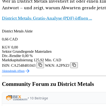
Wer in District Metals investiert ist oder einen Ei
Antwort – und zeigt, warum Abwarten gerade jetzt r
District Metals: Gratis-Analyse (PDF) öffnen …
District Metals Aktie
0,66
CAD
KGV
0,00
Sektor
Grundlegende Materialien
Div.-Rendite
0,00 %
Marktkapitalisierung
125,92 Mio. CAD
ISIN: CA2548481043
WKN: A2PNZJ
Aktiendetails öffnen
Community Forum zu District Metals