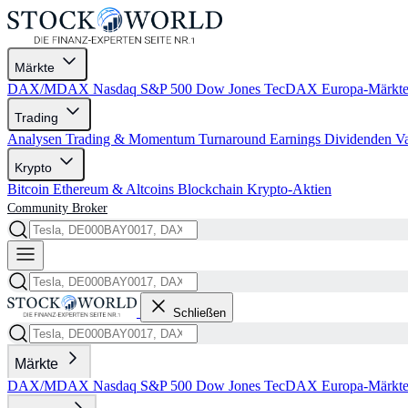
Märkte
DAX/MDAX
Nasdaq
S&P 500
Dow Jones
TecDAX
Europa-Märkt
Trading
Analysen
Trading & Momentum
Turnaround
Earnings
Dividenden
V
Krypto
Bitcoin
Ethereum & Altcoins
Blockchain
Krypto-Aktien
Community
Broker
Schließen
Märkte
DAX/MDAX
Nasdaq
S&P 500
Dow Jones
TecDAX
Europa-Märkt