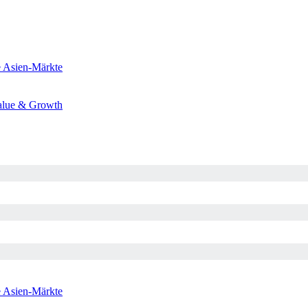
e
Asien-Märkte
alue & Growth
e
Asien-Märkte