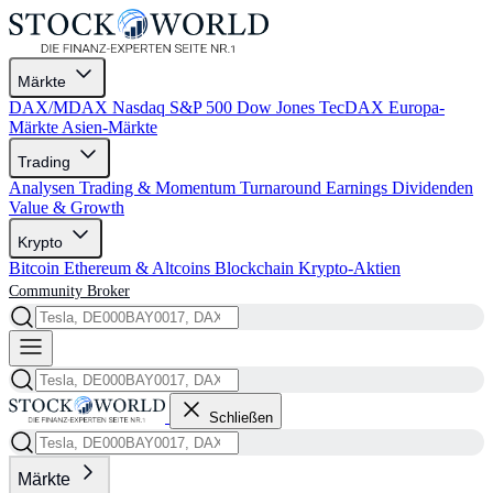
Märkte
DAX/MDAX
Nasdaq
S&P 500
Dow Jones
TecDAX
Europa-
Märkte
Asien-Märkte
Trading
Analysen
Trading & Momentum
Turnaround
Earnings
Dividenden
Value & Growth
Krypto
Bitcoin
Ethereum & Altcoins
Blockchain
Krypto-Aktien
Community
Broker
Schließen
Märkte