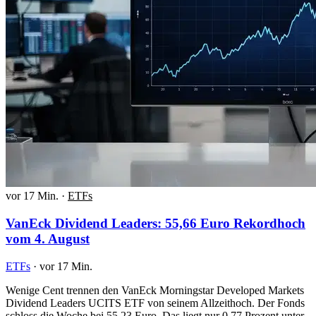
vor 17 Min.
·
ETFs
VanEck Dividend Leaders: 55,66 Euro Rekordhoch
vom 4. August
ETFs
·
vor 17 Min.
Wenige Cent trennen den VanEck Morningstar Developed Markets
Dividend Leaders UCITS ETF von seinem Allzeithoch. Der Fonds
schloss die Woche bei 55,23 Euro. Das liegt nur 0,77 Prozent unter