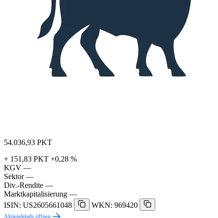
54.036,93
PKT
+ 151,83 PKT
+0,28 %
KGV
—
Sektor
—
Div.-Rendite
—
Marktkapitalisierung
—
ISIN: US2605661048
WKN: 969420
Aktiendetails öffnen