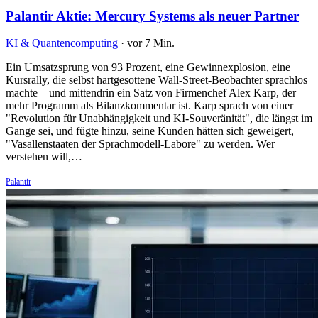
Palantir Aktie: Mercury Systems als neuer Partner
KI & Quantencomputing
·
vor 7 Min.
Ein Umsatzsprung von 93 Prozent, eine Gewinnexplosion, eine
Kursrally, die selbst hartgesottene Wall-Street-Beobachter sprachlos
machte – und mittendrin ein Satz von Firmenchef Alex Karp, der
mehr Programm als Bilanzkommentar ist. Karp sprach von einer
"Revolution für Unabhängigkeit und KI-Souveränität", die längst im
Gange sei, und fügte hinzu, seine Kunden hätten sich geweigert,
"Vasallenstaaten der Sprachmodell-Labore" zu werden. Wer
verstehen will,…
Palantir