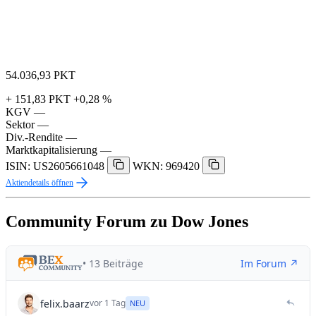
54.036,93
PKT
+ 151,83 PKT
+0,28 %
KGV
—
Sektor
—
Div.-Rendite
—
Marktkapitalisierung
—
ISIN: US2605661048
WKN: 969420
Aktiendetails öffnen
Community Forum zu Dow Jones