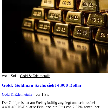
vor 1 Std.
·
Gold & Edelmetalle
Gold: Goldman Sachs sieht 4.900 Dollar
Gold & Edelmetalle
·
vor 1 Std.
Der Goldpreis hat am Freitag kräftig zugelegt und schloss bei
4.401,40 US-Dollar je Feinunze, ein Plus von 2,37% gegenüber