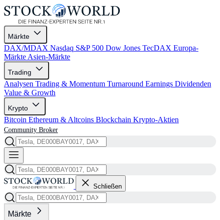
Märkte
DAX/MDAX
Nasdaq
S&P 500
Dow Jones
TecDAX
Europa-
Märkte
Asien-Märkte
Trading
Analysen
Trading & Momentum
Turnaround
Earnings
Dividenden
Value & Growth
Krypto
Bitcoin
Ethereum & Altcoins
Blockchain
Krypto-Aktien
Community
Broker
Schließen
Märkte