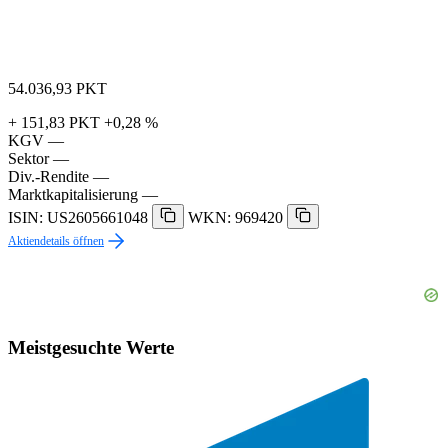
54.036,93
PKT
+ 151,83 PKT
+0,28 %
KGV
—
Sektor
—
Div.-Rendite
—
Marktkapitalisierung
—
ISIN: US2605661048
WKN: 969420
Aktiendetails öffnen
Meistgesuchte Werte