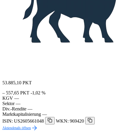
53.885,10
PKT
– 557,65 PKT
-1,02 %
KGV
—
Sektor
—
Div.-Rendite
—
Marktkapitalisierung
—
ISIN: US2605661048
WKN: 969420
Aktiendetails öffnen