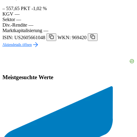
– 557,65 PKT
-1,02 %
KGV
—
Sektor
—
Div.-Rendite
—
Marktkapitalisierung
—
ISIN: US2605661048
WKN: 969420
Aktiendetails öffnen
Meistgesuchte Werte