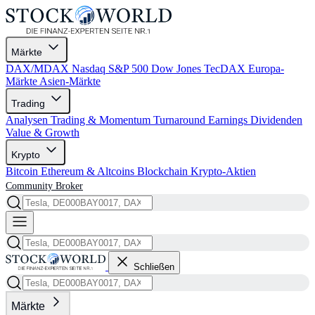
Märkte
DAX/MDAX
Nasdaq
S&P 500
Dow Jones
TecDAX
Europa-
Märkte
Asien-Märkte
Trading
Analysen
Trading & Momentum
Turnaround
Earnings
Dividenden
Value & Growth
Krypto
Bitcoin
Ethereum & Altcoins
Blockchain
Krypto-Aktien
Community
Broker
Schließen
Märkte