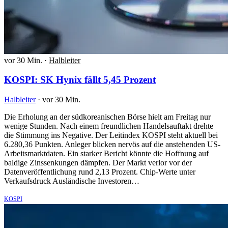
vor 30 Min.
·
Halbleiter
KOSPI: SK Hynix fällt 5,45 Prozent
Halbleiter
·
vor 30 Min.
Die Erholung an der südkoreanischen Börse hielt am Freitag nur
wenige Stunden. Nach einem freundlichen Handelsauftakt drehte
die Stimmung ins Negative. Der Leitindex KOSPI steht aktuell bei
6.280,36 Punkten. Anleger blicken nervös auf die anstehenden US-
Arbeitsmarktdaten. Ein starker Bericht könnte die Hoffnung auf
baldige Zinssenkungen dämpfen. Der Markt verlor vor der
Datenveröffentlichung rund 2,13 Prozent. Chip-Werte unter
Verkaufsdruck Ausländische Investoren…
KOSPI