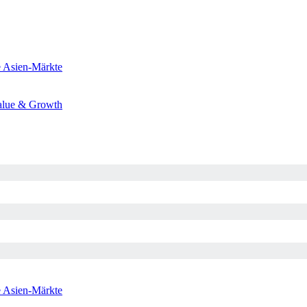
e
Asien-Märkte
alue & Growth
e
Asien-Märkte