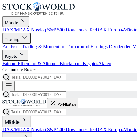
Märkte
DAX/MDAX
Nasdaq
S&P 500
Dow Jones
TecDAX
Europa-Märkt
Trading
Analysen
Trading & Momentum
Turnaround
Earnings
Dividenden
V
Krypto
Bitcoin
Ethereum & Altcoins
Blockchain
Krypto-Aktien
Community
Broker
Schließen
Märkte
DAX/MDAX
Nasdaq
S&P 500
Dow Jones
TecDAX
Europa-Märkt