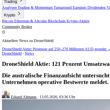
Trading
Analysen
Trading & Momentum
Turnaround
Earnings
Dividenden
V
Krypto
Bitcoin
Ethereum & Altcoins
Blockchain
Krypto-Aktien
Community
Broker
Aktuellere News zu DroneShield
DroneShield Aktie: Prognose auf 250–270 Millionen AUD gesenkt 
DroneShield
·
News
DroneShield Aktie: 121 Prozent Umsatzw
Die australische Finanzaufsicht untersuch
Unternehmen operative Bestwerte meldet.
Eduard Altmann
·
13.05.2026, 03:36 Uhr