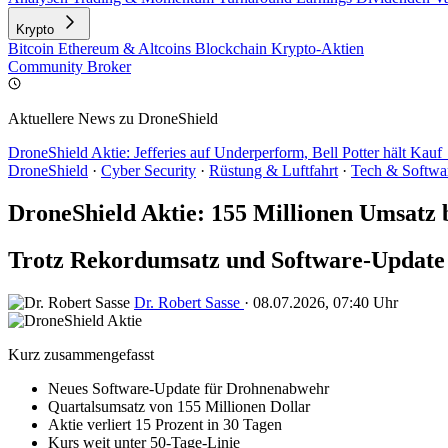
Krypto
Bitcoin
Ethereum & Altcoins
Blockchain
Krypto-Aktien
Community
Broker
Aktuellere News zu DroneShield
DroneShield Aktie: Jefferies auf Underperform, Bell Potter hält Kau
DroneShield
·
Cyber Security
·
Rüstung & Luftfahrt
·
Tech & Softwa
DroneShield Aktie: 155 Millionen Umsatz 
Trotz Rekordumsatz und Software-Update fä
Dr. Robert Sasse
·
08.07.2026, 07:40 Uhr
Kurz zusammengefasst
Neues Software-Update für Drohnenabwehr
Quartalsumsatz von 155 Millionen Dollar
Aktie verliert 15 Prozent in 30 Tagen
Kurs weit unter 50-Tage-Linie