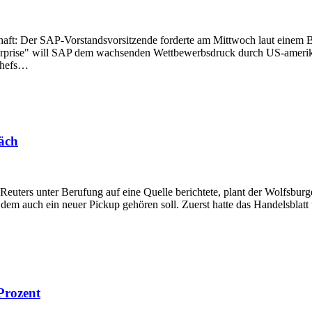
tschaft: Der SAP-Vorstandsvorsitzende forderte am Mittwoch laut einem
prise" will SAP dem wachsenden Wettbewerbsdruck durch US-amerikani
schefs…
äch
Reuters unter Berufung auf eine Quelle berichtete, plant der Wolfsbu
 auch ein neuer Pickup gehören soll. Zuerst hatte das Handelsblatt üb
Prozent