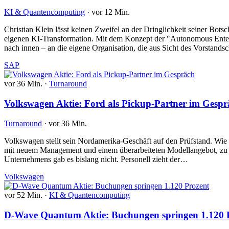
KI & Quantencomputing
·
vor 12 Min.
Christian Klein lässt keinen Zweifel an der Dringlichkeit seiner Bo
eigenen KI-Transformation. Mit dem Konzept der "Autonomous Enter
nach innen – an die eigene Organisation, die aus Sicht des Vorstand
SAP
vor 36 Min.
·
Turnaround
Volkswagen Aktie: Ford als Pickup-Partner im Gespr
Turnaround
·
vor 36 Min.
Volkswagen stellt sein Nordamerika-Geschäft auf den Prüfstand. Wie 
mit neuem Management und einem überarbeiteten Modellangebot, zu dem
Unternehmens gab es bislang nicht. Personell zieht der…
Volkswagen
vor 52 Min.
·
KI & Quantencomputing
D-Wave Quantum Aktie: Buchungen springen 1.120 