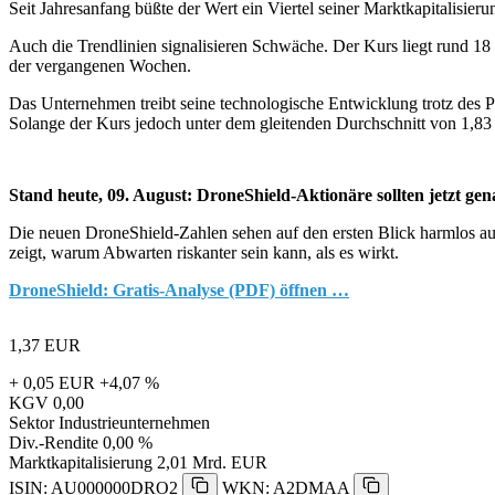
Seit Jahresanfang büßte der Wert ein Viertel seiner Marktkapitalisier
Auch die Trendlinien signalisieren Schwäche. Der Kurs liegt rund 18
der vergangenen Wochen.
Das Unternehmen treibt seine technologische Entwicklung trotz des P
Solange der Kurs jedoch unter dem gleitenden Durchschnitt von 1,83 Eu
Stand heute, 09. August: DroneShield-Aktionäre sollten jetzt ge
Die neuen DroneShield-Zahlen sehen auf den ersten Blick harmlos aus –
zeigt, warum Abwarten riskanter sein kann, als es wirkt.
DroneShield: Gratis-Analyse (PDF) öffnen …
1,37
EUR
+ 0,05 EUR
+4,07 %
KGV
0,00
Sektor
Industrieunternehmen
Div.-Rendite
0,00 %
Marktkapitalisierung
2,01 Mrd. EUR
ISIN: AU000000DRO2
WKN: A2DMAA