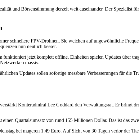
ealität und Börsenstimmung derzeit weit auseinander. Der Spezialist f
n
 immer schnellere FPV-Drohnen. Sie weichen auf ungewöhnliche Freque
quenzen nun deutlich besser.
unktioniert jetzt komplett offline. Einheiten spielen Updates über tra
n Netzwerken massiv.
jährlichen Updates sollen sofortige messbare Verbesserungen für die T
stärkt Konteradmiral Lee Goddard den Verwaltungsrat. Er bringt drei
t einen Quartalsumsatz von rund 155 Millionen Dollar. Das ist das zwe
ienstag bei mageren 1,49 Euro. Auf Sicht von 30 Tagen verlor der Tite