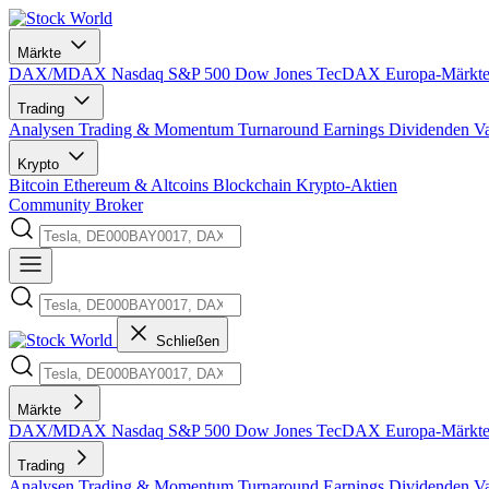
Märkte
DAX/MDAX
Nasdaq
S&P 500
Dow Jones
TecDAX
Europa-Märkt
Trading
Analysen
Trading & Momentum
Turnaround
Earnings
Dividenden
V
Krypto
Bitcoin
Ethereum & Altcoins
Blockchain
Krypto-Aktien
Community
Broker
Schließen
Märkte
DAX/MDAX
Nasdaq
S&P 500
Dow Jones
TecDAX
Europa-Märkt
Trading
Analysen
Trading & Momentum
Turnaround
Earnings
Dividenden
V