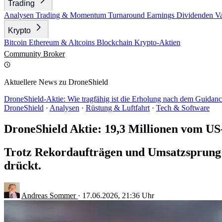
Trading
Analysen
Trading & Momentum
Turnaround
Earnings
Dividenden
V
Krypto
Bitcoin
Ethereum & Altcoins
Blockchain
Krypto-Aktien
Community
Broker
Aktuellere News zu DroneShield
DroneShield-Aktie: Wie tragfähig ist die Erholung nach dem Guida
DroneShield
·
Analysen
·
Rüstung & Luftfahrt
·
Tech & Software
DroneShield Aktie: 19,3 Millionen vom US
Trotz Rekordaufträgen und Umsatzsprung l
drückt.
Andreas Sommer
·
17.06.2026, 21:36 Uhr