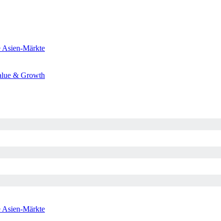
e
Asien-Märkte
alue & Growth
e
Asien-Märkte