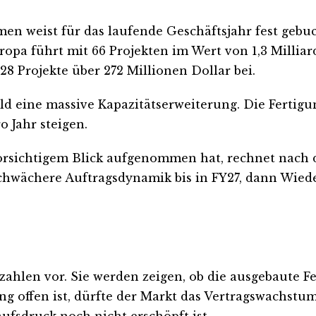
en weist für das laufende Geschäftsjahr fest gebu
Europa führt mit 66 Projekten im Wert von 1,3 Millia
28 Projekte über 272 Millionen Dollar bei.
d eine massive Kapazitätserweiterung. Die Fertigun
o Jahr steigen.
 vorsichtigem Blick aufgenommen hat, rechnet nac
schwächere Auftragsdynamik bis in FY27, dann Wie
ahlen vor. Sie werden zeigen, ob die ausgebaute F
g offen ist, dürfte der Markt das Vertragswachstu
aufsdruck noch nicht erschöpft ist.