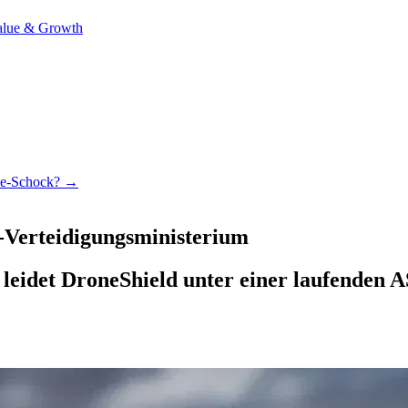
alue & Growth
nce-Schock? →
-Verteidigungsministerium
eidet DroneShield unter einer laufenden A