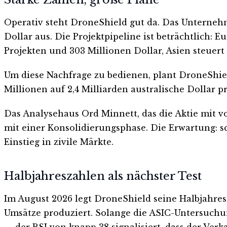
Operativ steht DroneShield gut da. Das Unternehm
Dollar aus. Die Projektpipeline ist beträchtlich: 
Projekten und 303 Millionen Dollar, Asien steuert 
Um diese Nachfrage zu bedienen, plant DroneShiel
Millionen auf 2,4 Milliarden australische Dollar pr
Das Analysehaus Ord Minnett, das die Aktie mit
mit einer Konsolidierungsphase. Die Erwartung: 
Einstieg in zivile Märkte.
Halbjahreszahlen als nächster Test
Im August 2026 legt DroneShield seine Halbjahresz
Umsätze produziert. Solange die ASIC-Untersuchun
— der RSI von knapp 38 signalisiert, dass der Verk