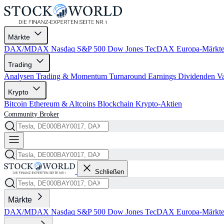
Märkte
DAX/MDAX
Nasdaq
S&P 500
Dow Jones
TecDAX
Europa-Märkt
Trading
Analysen
Trading & Momentum
Turnaround
Earnings
Dividenden
V
Krypto
Bitcoin
Ethereum & Altcoins
Blockchain
Krypto-Aktien
Community
Broker
Schließen
Märkte
DAX/MDAX
Nasdaq
S&P 500
Dow Jones
TecDAX
Europa-Märkt